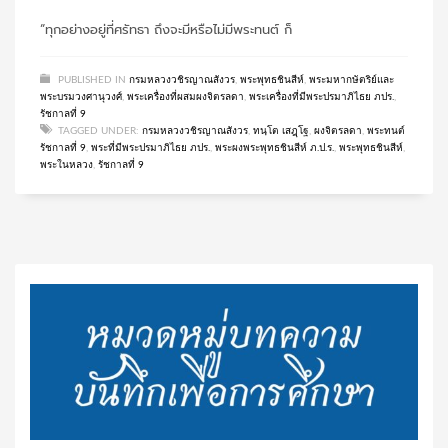
“ทุกอย่างอยู่ที่ศรัทธา ถึงจะมีหรือไม่มีพระทนต์ ก็
PUBLISHED IN
กรมหลวงวชิรญาณสังวร
,
พระพุทธชินสีห์
,
พระมหากษัตริย์และ
พระบรมวงศานุวงศ์
,
พระเครื่องที่ผสมผงจิตรลดา
,
พระเครื่องที่มีพระปรมาภิไธย ภปร.
,
รัชกาลที่ 9
TAGGED UNDER:
กรมหลวงวชิรญาณสังวร
,
ทนฺโต เสฎฺโฐ
,
ผงจิตรลดา
,
พระทนต์
รัชกาลที่ 9
,
พระที่มีพระปรมาภิไธย ภปร.
,
พระผงพระพุทธชินสีห์ ภ.ป.ร.
,
พระพุทธชินสีห์
,
พระในหลวง
,
รัชกาลที่ 9