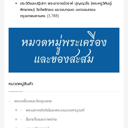
ประวัติและปฏิปทา พระอาจารย์วราห์ ปุญญวโร (พระครูวิศิษฏ์
พิทยาคม) วัดโพธิทอง แขวงบางมด เขตจอมทอง
กรุงเทพมหานคร
(3,788)
หมวดหมู่สินค้า
พระเครื่องและวัตถุมงคล
พระมหากษัตริย์และพระบรมวงศานุวงศ์
ล็อกเก็ตและภาพถ่าย