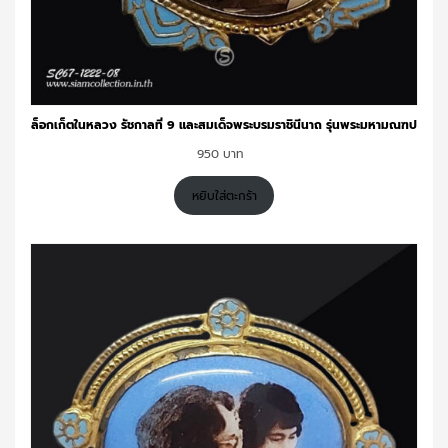
ล็อกเก็ตในหลวง รัชกาลที่ 9 และสมเด็จพระบรมราชินีนาถ รุ่นพระมหามณฑป
950
หยิบใส่ตะกร้า