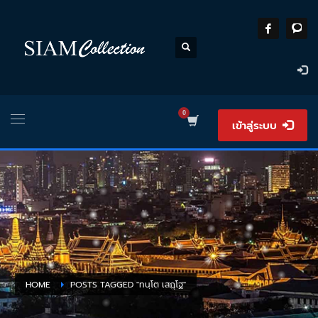
เข้าสู่ระบบ
HOME
POSTS TAGGED "ทนฺโต เสฎฺโฐ"