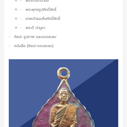
พระเกจิอาจารย์
พระพุทธรูปศักดิ์สิทธิ์
เทพเจ้าและสิ่งศักดิ์สิทธิ์
พระดี น่าบูชา
ศิลปะ รูปภาพ และของสะสม
หนังสือ (ศิลปะ-ของสะสม)