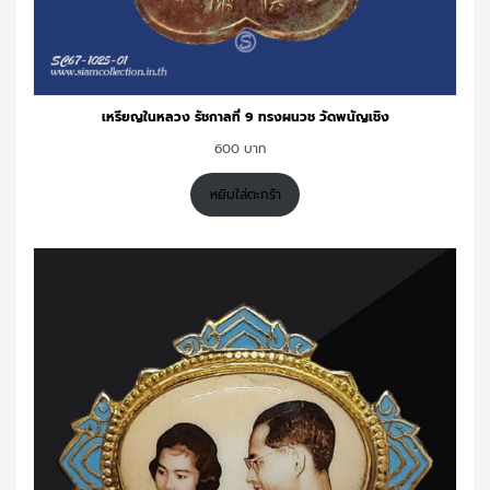
เหรียญในหลวง รัชกาลที่ 9 ทรงผนวช วัดพนัญเชิง
600
หยิบใส่ตะกร้า