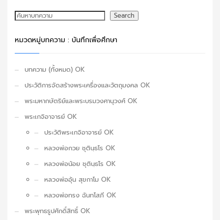
ค้นหา
Search
หมวดหมู่บทความ : บันทึกเพื่อศึกษา
บทความ (ทั้งหมด) OK
ประวัติการจัดสร้างพระเครื่องและวัตถุมงคล OK
พระมหากษัตริย์และพระบรมวงศานุวงศ์ OK
พระเกจิอาจารย์ OK
ประวัติพระเกจิอาจารย์ OK
หลวงพ่อกวย ชุตินฺธโร OK
หลวงพ่อน้อย ชุตินฺธโร OK
หลวงพ่ออุ้น สุขกาโม OK
หลวงพ่อทรง ฉันทโสภี OK
พระพุทธรูปศักดิ์สิทธิ์ OK