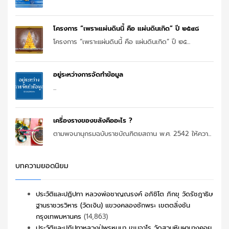
โครงการ “เพราะแผ่นดินนี้ คือ แผ่นดินเกิด” ปี ๒๕๔๘
โครงการ “เพราะแผ่นดินนี้ คือ แผ่นดินเกิด” ปี ๒๕...
อยู่ระหว่างการจัดทำข้อมูล
...
เครื่องรางของขลังคืออะไร ?
ตามพจนานุกรมฉบับราชบัณฑิตยสถาน พ.ศ. 2542 ให้ควา...
บทความยอดนิยม
ประวัติและปฏิปทา หลวงพ่อชาญณรงค์ อภิชิโต ภิกขุ วัดรัชฎาธิษ
ฐานราชวรวิหาร (วัดเงิน) แขวงคลองชักพระ เขตตลิ่งชัน
กรุงเทพมหานคร
(14,863)
ประวัติและปฏิปทาหลวงปู่พรหมมา เขมจาโร วัดสวนหินผานางคอย