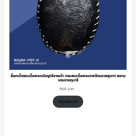
ล็อกเก็ตสมเด็จพระกนิษฐาธิราชเจ้า กรมสมเด็จพระเทพรัตนราชสุดาฯ สยาม
บรมราชกุมารี
500
หยิบใส่ตะกร้า