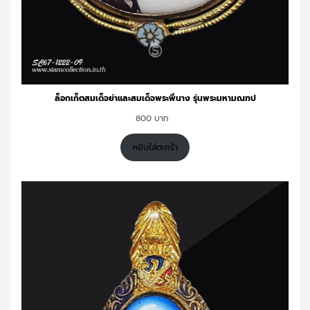
ล็อกเก็ตสมเด็จย่าและสมเด็จพระพี่นาง รุ่นพระมหามณฑป
800
หยิบใส่ตะกร้า