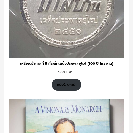
เหรียญรัชกาลที่ 5 ที่ระลึกเสด็จประพาสยุโรป (100 ปี ไกลบ้าน)
500
หยิบใส่ตะกร้า