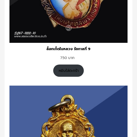
ล็อกเก็ตในหลวง รัชกาลที่ 9
750
หยิบใส่ตะกร้า