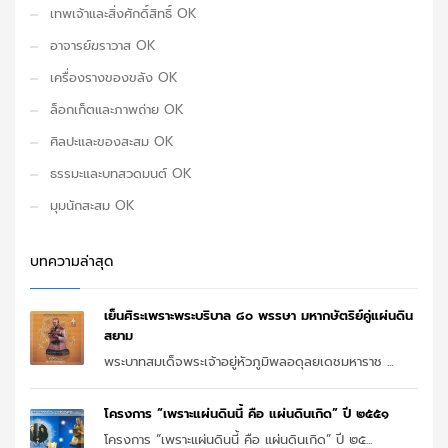
เทพเจ้าและสิ่งศักดิ์สิทธิ์ OK
อาจารย์ฆราวาส OK
เครื่องรางของขลัง OK
ล็อกเก็ตและภาพถ่าย OK
ศิลปะและของสะสม OK
ธรรมะและบทสวดมนต์ OK
มุมนักสะสม OK
บทความล่าสุด
เย็นศิระเพราะพระบริบาล ๘๐ พรรษา มหากษัตริย์คู่แผ่นดิน
สยาม
พระบาทสมเด็จพระเจ้าอยู่หัวภูมิพลอดุลยเดชมหาราช ...
โครงการ “เพราะแผ่นดินนี้ คือ แผ่นดินเกิด” ปี ๒๕๕๑
โครงการ “เพราะแผ่นดินนี้ คือ แผ่นดินเกิด” ปี ๒๕...