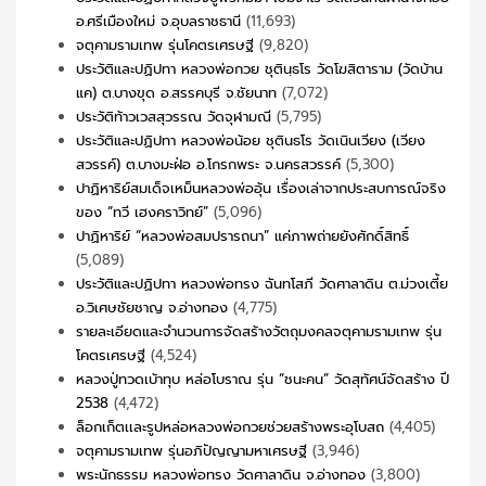
อ.ศรีเมืองใหม่ จ.อุบลราชธานี
(11,693)
จตุคามรามเทพ รุ่นโคตรเศรษฐี
(9,820)
ประวัติและปฏิปทา หลวงพ่อกวย ชุตินฺธโร วัดโฆสิตาราม (วัดบ้าน
แค) ต.บางขุด อ.สรรคบุรี จ.ชัยนาท
(7,072)
ประวัติท้าวเวสสุวรรณ วัดจุฬามณี
(5,795)
ประวัติและปฏิปทา หลวงพ่อน้อย ชุตินธโร วัดเนินเวียง (เวียง
สวรรค์) ต.บางมะฝ่อ อ.โกรกพระ จ.นครสวรรค์
(5,300)
ปาฏิหาริย์สมเด็จเหม็นหลวงพ่ออุ้น เรื่องเล่าจากประสบการณ์จริง
ของ “ทวี เฮงคราวิทย์”
(5,096)
ปาฏิหาริย์ “หลวงพ่อสมปรารถนา” แค่ภาพถ่ายยังศักดิ์สิทธิ์
(5,089)
ประวัติและปฏิปทา หลวงพ่อทรง ฉันทโสภี วัดศาลาดิน ต.ม่วงเตี้ย
อ.วิเศษชัยชาญ จ.อ่างทอง
(4,775)
รายละเอียดและจำนวนการจัดสร้างวัตถุมงคลจตุคามรามเทพ รุ่น
โคตรเศรษฐี
(4,524)
หลวงปู่ทวดเบ้าทุบ หล่อโบราณ รุ่น “ชนะคน” วัดสุทัศน์จัดสร้าง ปี
2538
(4,472)
ล็อกเก็ตเเละรูปหล่อหลวงพ่อกวยช่วยสร้างพระอุโบสถ
(4,405)
จตุคามรามเทพ รุ่นอภิปัญญามหาเศรษฐี
(3,946)
พระนักธรรม หลวงพ่อทรง วัดศาลาดิน จ.อ่างทอง
(3,800)