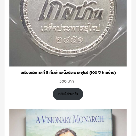
เหรียญรัชกาลที่ 5 ที่ระลึกเสด็จประพาสยุโรป (100 ปี ไกลบ้าน)
500
หยิบใส่ตะกร้า