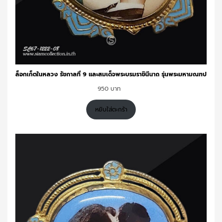
ล็อกเก็ตในหลวง รัชกาลที่ 9 และสมเด็จพระบรมราชินีนาถ รุ่นพระมหามณฑป
950
หยิบใส่ตะกร้า