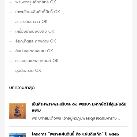
พระพุทธรูปศักดิ์สิทธิ์ OK
เทพเจ้าและสิ่งศักดิ์สิทธิ์ OK
อาจารย์ฆราวาส OK
เครื่องรางของขลัง OK
ล็อกเก็ตและภาพถ่าย OK
ศิลปะและของสะสม OK
ธรรมะและบทสวดมนต์ OK
มุมนักสะสม OK
บทความล่าสุด
เย็นศิระเพราะพระบริบาล ๘๐ พรรษา มหากษัตริย์คู่แผ่นดิน
สยาม
พระบาทสมเด็จพระเจ้าอยู่หัวภูมิพลอดุลยเดชมหาราช ...
โครงการ “เพราะแผ่นดินนี้ คือ แผ่นดินเกิด” ปี ๒๕๕๑