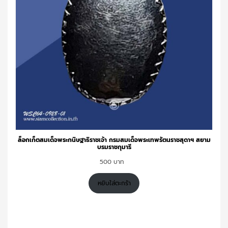
ล็อกเก็ตสมเด็จพระกนิษฐาธิราชเจ้า กรมสมเด็จพระเทพรัตนราชสุดาฯ สยาม
บรมราชกุมารี
500
หยิบใส่ตะกร้า