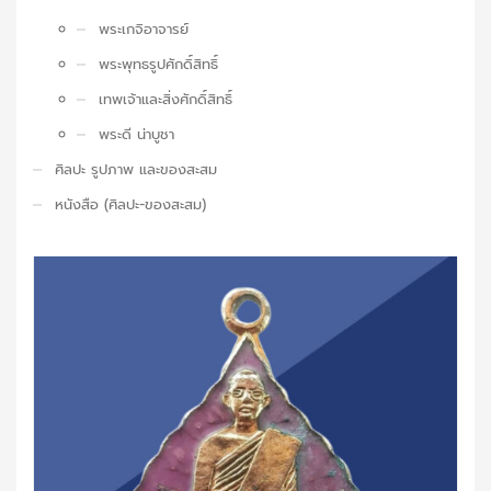
พระเกจิอาจารย์
พระพุทธรูปศักดิ์สิทธิ์
เทพเจ้าและสิ่งศักดิ์สิทธิ์
พระดี น่าบูชา
ศิลปะ รูปภาพ และของสะสม
หนังสือ (ศิลปะ-ของสะสม)