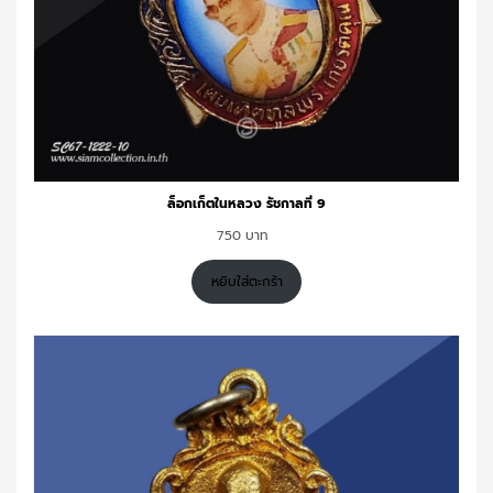
ล็อกเก็ตในหลวง รัชกาลที่ 9
750
หยิบใส่ตะกร้า