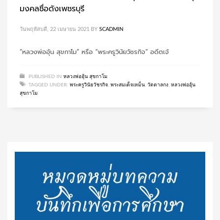
มงคลชื่อดังเพชรบุรี
วันพฤหัสบดี, 22 เมษายน 2021
BY
SCADMIN
“หลวงพ่ออุ้น สุขกาโม” หรือ “พระครูวินัยวัชรกิจ” อดีตเจ้
PUBLISHED IN
หลวงพ่ออุ้น สุขกาโม
TAGGED UNDER:
พระครูวินัยวัชรกิจ
,
พระสมเด็จเหม็น
,
วัดตาลกง
,
หลวงพ่ออุ้น
สุขกาโม