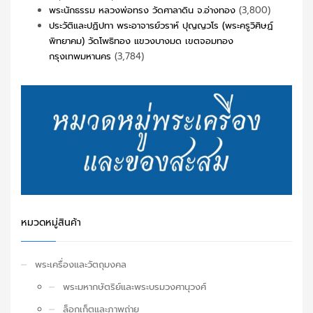
พระนักธรรม หลวงพ่อทรง วัดศาลาดิน จ.อ่างทอง
(3,800)
ประวัติและปฏิปทา พระอาจารย์วราห์ ปุญญวโร (พระครูวิศิษฏ์
พิทยาคม) วัดโพธิทอง แขวงบางมด เขตจอมทอง
กรุงเทพมหานคร
(3,784)
หมวดหมู่สินค้า
พระเครื่องและวัตถุมงคล
พระมหากษัตริย์และพระบรมวงศานุวงศ์
ล็อกเก็ตและภาพถ่าย