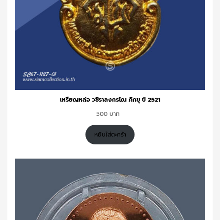
เหรียญหล่อ วชิราลงกรโณ ภิกขุ ปี 2521
500
หยิบใส่ตะกร้า