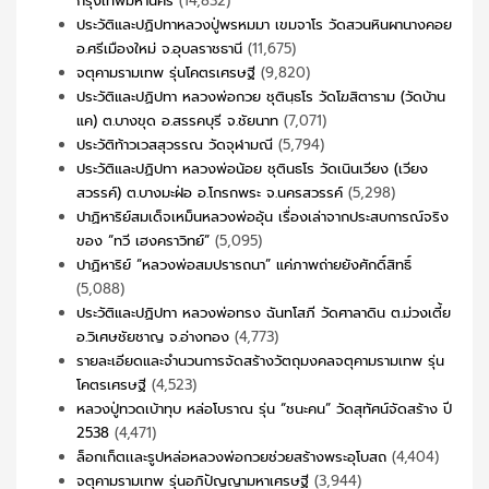
กรุงเทพมหานคร
(14,832)
ประวัติและปฏิปทาหลวงปู่พรหมมา เขมจาโร วัดสวนหินผานางคอย
อ.ศรีเมืองใหม่ จ.อุบลราชธานี
(11,675)
จตุคามรามเทพ รุ่นโคตรเศรษฐี
(9,820)
ประวัติและปฏิปทา หลวงพ่อกวย ชุตินฺธโร วัดโฆสิตาราม (วัดบ้าน
แค) ต.บางขุด อ.สรรคบุรี จ.ชัยนาท
(7,071)
ประวัติท้าวเวสสุวรรณ วัดจุฬามณี
(5,794)
ประวัติและปฏิปทา หลวงพ่อน้อย ชุตินธโร วัดเนินเวียง (เวียง
สวรรค์) ต.บางมะฝ่อ อ.โกรกพระ จ.นครสวรรค์
(5,298)
ปาฏิหาริย์สมเด็จเหม็นหลวงพ่ออุ้น เรื่องเล่าจากประสบการณ์จริง
ของ “ทวี เฮงคราวิทย์”
(5,095)
ปาฏิหาริย์ “หลวงพ่อสมปรารถนา” แค่ภาพถ่ายยังศักดิ์สิทธิ์
(5,088)
ประวัติและปฏิปทา หลวงพ่อทรง ฉันทโสภี วัดศาลาดิน ต.ม่วงเตี้ย
อ.วิเศษชัยชาญ จ.อ่างทอง
(4,773)
รายละเอียดและจำนวนการจัดสร้างวัตถุมงคลจตุคามรามเทพ รุ่น
โคตรเศรษฐี
(4,523)
หลวงปู่ทวดเบ้าทุบ หล่อโบราณ รุ่น “ชนะคน” วัดสุทัศน์จัดสร้าง ปี
2538
(4,471)
ล็อกเก็ตเเละรูปหล่อหลวงพ่อกวยช่วยสร้างพระอุโบสถ
(4,404)
จตุคามรามเทพ รุ่นอภิปัญญามหาเศรษฐี
(3,944)