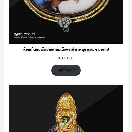
ล็อกเก็ตสมเด็จย่าและสมเด็จพระพี่นาง รุ่นพระมหามณฑป
800
หยิบใส่ตะกร้า