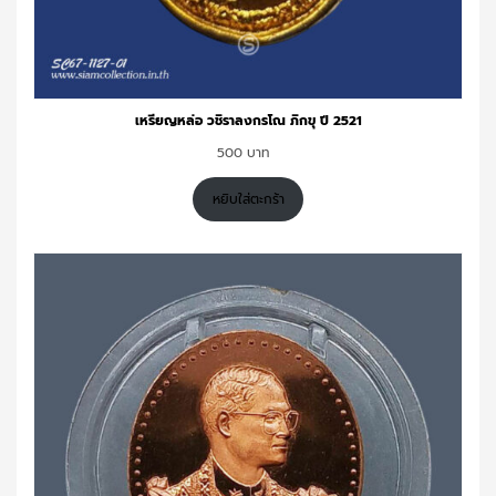
เหรียญหล่อ วชิราลงกรโณ ภิกขุ ปี 2521
500
หยิบใส่ตะกร้า