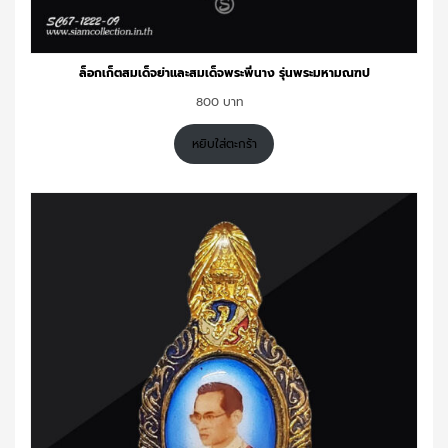
ล็อกเก็ตสมเด็จย่าและสมเด็จพระพี่นาง รุ่นพระมหามณฑป
800
หยิบใส่ตะกร้า