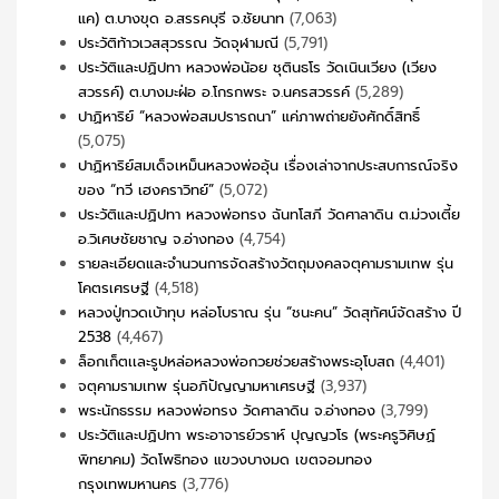
แค) ต.บางขุด อ.สรรคบุรี จ.ชัยนาท
(7,063)
ประวัติท้าวเวสสุวรรณ วัดจุฬามณี
(5,791)
ประวัติและปฏิปทา หลวงพ่อน้อย ชุตินธโร วัดเนินเวียง (เวียง
สวรรค์) ต.บางมะฝ่อ อ.โกรกพระ จ.นครสวรรค์
(5,289)
ปาฏิหาริย์ “หลวงพ่อสมปรารถนา” แค่ภาพถ่ายยังศักดิ์สิทธิ์
(5,075)
ปาฏิหาริย์สมเด็จเหม็นหลวงพ่ออุ้น เรื่องเล่าจากประสบการณ์จริง
ของ “ทวี เฮงคราวิทย์”
(5,072)
ประวัติและปฏิปทา หลวงพ่อทรง ฉันทโสภี วัดศาลาดิน ต.ม่วงเตี้ย
อ.วิเศษชัยชาญ จ.อ่างทอง
(4,754)
รายละเอียดและจำนวนการจัดสร้างวัตถุมงคลจตุคามรามเทพ รุ่น
โคตรเศรษฐี
(4,518)
หลวงปู่ทวดเบ้าทุบ หล่อโบราณ รุ่น “ชนะคน” วัดสุทัศน์จัดสร้าง ปี
2538
(4,467)
ล็อกเก็ตเเละรูปหล่อหลวงพ่อกวยช่วยสร้างพระอุโบสถ
(4,401)
จตุคามรามเทพ รุ่นอภิปัญญามหาเศรษฐี
(3,937)
พระนักธรรม หลวงพ่อทรง วัดศาลาดิน จ.อ่างทอง
(3,799)
ประวัติและปฏิปทา พระอาจารย์วราห์ ปุญญวโร (พระครูวิศิษฏ์
พิทยาคม) วัดโพธิทอง แขวงบางมด เขตจอมทอง
กรุงเทพมหานคร
(3,776)