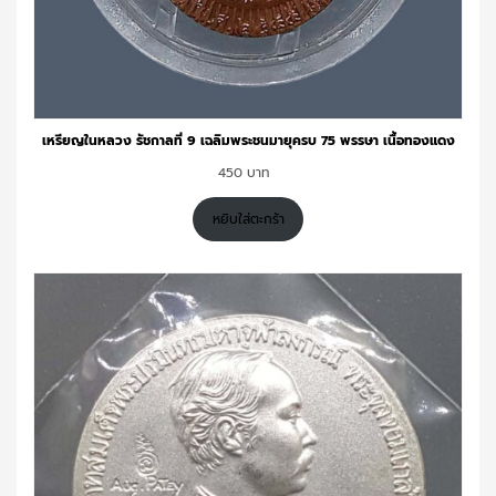
เหรียญในหลวง รัชกาลที่ 9 เฉลิมพระชนมายุครบ 75 พรรษา เนื้อทองแดง
450
หยิบใส่ตะกร้า