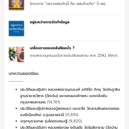
โครงการ “เพราะแผ่นดินนี้ คือ แผ่นดินเกิด” ปี ๒๕...
อยู่ระหว่างการจัดทำข้อมูล
...
เครื่องรางของขลังคืออะไร ?
ตามพจนานุกรมฉบับราชบัณฑิตยสถาน พ.ศ. 2542 ให้ควา...
บทความยอดนิยม
ประวัติและปฏิปทา หลวงพ่อชาญณรงค์ อภิชิโต ภิกขุ วัดรัชฎาธิษ
ฐานราชวรวิหาร (วัดเงิน) แขวงคลองชักพระ เขตตลิ่งชัน
กรุงเทพมหานคร
(14,761)
ประวัติและปฏิปทาหลวงปู่พรหมมา เขมจาโร วัดสวนหินผานางคอย
อ.ศรีเมืองใหม่ จ.อุบลราชธานี
(11,610)
จตุคามรามเทพ รุ่นโคตรเศรษฐี
(9,820)
ประวัติและปฏิปทา หลวงพ่อกวย ชุตินฺธโร วัดโฆสิตาราม (วัดบ้าน