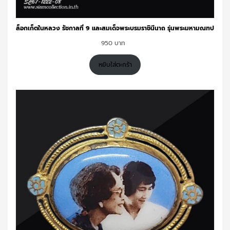
ล็อกเก็ตในหลวง รัชกาลที่ 9 และสมเด็จพระบรมราชินีนาถ รุ่นพระมหามณฑป
950
หยิบใส่ตะกร้า