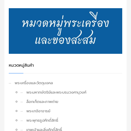
หมวดหมู่สินค้า
พระเครื่องและวัตถุมงคล
พระมหากษัตริย์และพระบรมวงศานุวงศ์
ล็อกเก็ตและภาพถ่าย
พระเกจิอาจารย์
พระพุทธรูปศักดิ์สิทธิ์
เทพเจ้าและสิ่งศักดิ์สิทธิ์