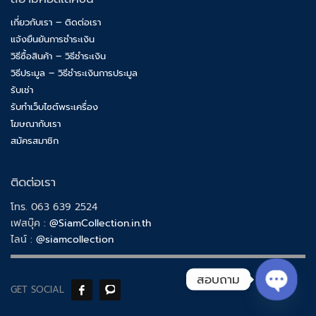
เกี่ยวกับเรา – ติดต่อเรา
แจ้งยืนยันการชำระเงิน
วิธีซื้อสินค้า – วิธีชำระเงิน
วิธีประมูล – วิธีชำระเงินการประมูล
รับเช่า
รับทำเว็บไซต์พระเครื่อง
โฆษณากับเรา
สมัครสมาชิก
ติดต่อเรา
โทร. 063 639 2524
เฟสบุ๊ค :
@SiamCollection.in.th
ไลน์ :
@siamcollection
สอบถาม
GET SOCIAL
Open ch