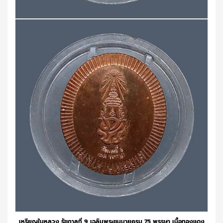
เหรียญในหลวง รัชกาลที่ 9 เฉลิมพระชนมายุครบ 75 พรรษา เนื้อทองแดง