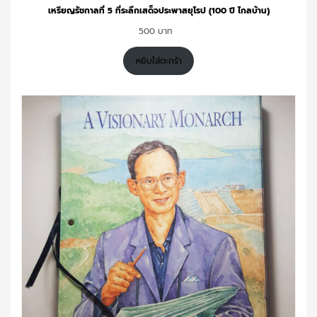
เหรียญรัชกาลที่ 5 ที่ระลึกเสด็จประพาสยุโรป (100 ปี ไกลบ้าน)
500
หยิบใส่ตะกร้า