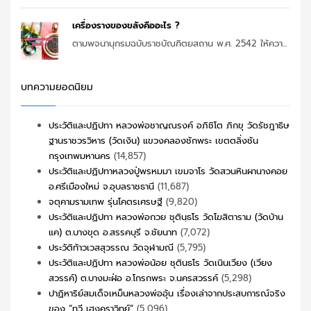
เครื่องรางของขลังคืออะไร ?
ตามพจนานุกรมฉบับราชบัณฑิตยสถาน พ.ศ. 2542 ให้ควา...
บทความยอดนิยม
ประวัติและปฏิปทา หลวงพ่อชาญณรงค์ อภิชิโต ภิกขุ วัดรัชฎาธิษ
ฐานราชวรวิหาร (วัดเงิน) แขวงคลองชักพระ เขตตลิ่งชัน
กรุงเทพมหานคร
(14,857)
ประวัติและปฏิปทาหลวงปู่พรหมมา เขมจาโร วัดสวนหินผานางคอย
อ.ศรีเมืองใหม่ จ.อุบลราชธานี
(11,687)
จตุคามรามเทพ รุ่นโคตรเศรษฐี
(9,820)
ประวัติและปฏิปทา หลวงพ่อกวย ชุตินฺธโร วัดโฆสิตาราม (วัดบ้าน
แค) ต.บางขุด อ.สรรคบุรี จ.ชัยนาท
(7,072)
ประวัติท้าวเวสสุวรรณ วัดจุฬามณี
(5,795)
ประวัติและปฏิปทา หลวงพ่อน้อย ชุตินธโร วัดเนินเวียง (เวียง
สวรรค์) ต.บางมะฝ่อ อ.โกรกพระ จ.นครสวรรค์
(5,298)
ปาฏิหาริย์สมเด็จเหม็นหลวงพ่ออุ้น เรื่องเล่าจากประสบการณ์จริง
ของ “ทวี เฮงคราวิทย์”
(5,096)