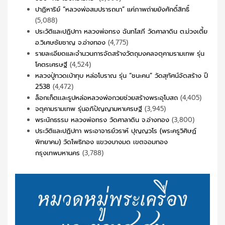
ปาฏิหาริย์ “หลวงพ่อสมปรารถนา” แค่ภาพถ่ายยังศักดิ์สิทธิ์
(5,088)
ประวัติและปฏิปทา หลวงพ่อทรง ฉันทโสภี วัดศาลาดิน ต.ม่วงเตี้ย
อ.วิเศษชัยชาญ จ.อ่างทอง
(4,775)
รายละเอียดและจำนวนการจัดสร้างวัตถุมงคลจตุคามรามเทพ รุ่น
โคตรเศรษฐี
(4,524)
หลวงปู่ทวดเบ้าทุบ หล่อโบราณ รุ่น “ชนะคน” วัดสุทัศน์จัดสร้าง ปี
2538
(4,472)
ล็อกเก็ตเเละรูปหล่อหลวงพ่อกวยช่วยสร้างพระอุโบสถ
(4,405)
จตุคามรามเทพ รุ่นอภิปัญญามหาเศรษฐี
(3,945)
พระนักธรรม หลวงพ่อทรง วัดศาลาดิน จ.อ่างทอง
(3,800)
ประวัติและปฏิปทา พระอาจารย์วราห์ ปุญญวโร (พระครูวิศิษฏ์
พิทยาคม) วัดโพธิทอง แขวงบางมด เขตจอมทอง
กรุงเทพมหานคร
(3,788)