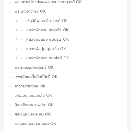
พระมหากษัตริย์และพระบรมวงศานุวงศ์ OK
พระเกจิอาจารย์ OK
ประวัติพระเกจิอาจารย์ OK
หลวงพ่อกวย ชุตินฺธโร OK
หลวงพ่อน้อย ชุตินฺธโร OK
หลวงพ่ออุ้น สุขกาโม OK
หลวงพ่อทรง ฉันทโสภี OK
พระพุทธรูปศักดิ์สิทธิ์ OK
เทพเจ้าและสิ่งศักดิ์สิทธิ์ OK
อาจารย์ฆราวาส OK
เครื่องรางของขลัง OK
ล็อกเก็ตและภาพถ่าย OK
ศิลปะและของสะสม OK
ธรรมะและบทสวดมนต์ OK