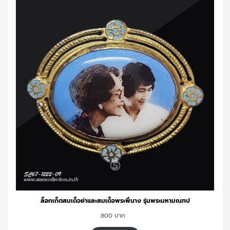
ล็อกเก็ตสมเด็จย่าและสมเด็จพระพี่นาง รุ่นพระมหามณฑป
800