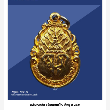
เหรียญหล่อ วชิราลงกรโณ ภิกขุ ปี 2521