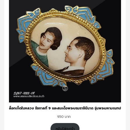
ล็อกเก็ตในหลวง รัชกาลที่ 9 และสมเด็จพระบรมราชินีนาถ รุ่นพระมหามณฑป
950
หยิบใส่ตะกร้า