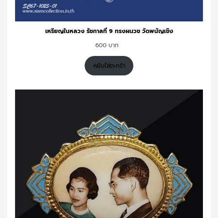
เหรียญในหลวง รัชกาลที่ 9 ทรงผนวช วัดพนัญเชิง
600
หยิบใส่ตะกร้า