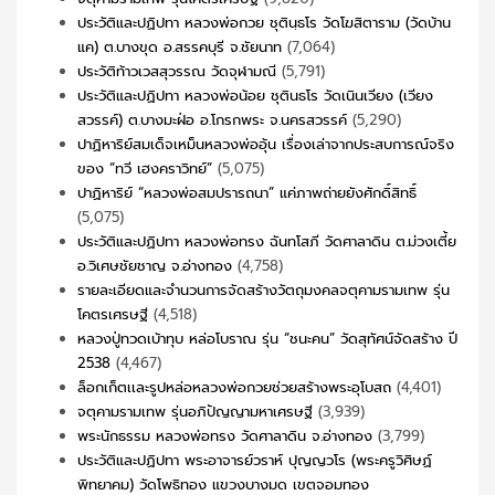
ประวัติและปฏิปทา หลวงพ่อกวย ชุตินฺธโร วัดโฆสิตาราม (วัดบ้าน
แค) ต.บางขุด อ.สรรคบุรี จ.ชัยนาท
(7,064)
ประวัติท้าวเวสสุวรรณ วัดจุฬามณี
(5,791)
ประวัติและปฏิปทา หลวงพ่อน้อย ชุตินธโร วัดเนินเวียง (เวียง
สวรรค์) ต.บางมะฝ่อ อ.โกรกพระ จ.นครสวรรค์
(5,290)
ปาฏิหาริย์สมเด็จเหม็นหลวงพ่ออุ้น เรื่องเล่าจากประสบการณ์จริง
ของ “ทวี เฮงคราวิทย์”
(5,075)
ปาฏิหาริย์ “หลวงพ่อสมปรารถนา” แค่ภาพถ่ายยังศักดิ์สิทธิ์
(5,075)
ประวัติและปฏิปทา หลวงพ่อทรง ฉันทโสภี วัดศาลาดิน ต.ม่วงเตี้ย
อ.วิเศษชัยชาญ จ.อ่างทอง
(4,758)
รายละเอียดและจำนวนการจัดสร้างวัตถุมงคลจตุคามรามเทพ รุ่น
โคตรเศรษฐี
(4,518)
หลวงปู่ทวดเบ้าทุบ หล่อโบราณ รุ่น “ชนะคน” วัดสุทัศน์จัดสร้าง ปี
2538
(4,467)
ล็อกเก็ตเเละรูปหล่อหลวงพ่อกวยช่วยสร้างพระอุโบสถ
(4,401)
จตุคามรามเทพ รุ่นอภิปัญญามหาเศรษฐี
(3,939)
พระนักธรรม หลวงพ่อทรง วัดศาลาดิน จ.อ่างทอง
(3,799)
ประวัติและปฏิปทา พระอาจารย์วราห์ ปุญญวโร (พระครูวิศิษฏ์
พิทยาคม) วัดโพธิทอง แขวงบางมด เขตจอมทอง