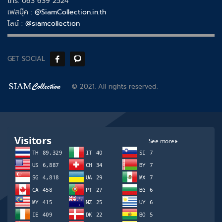
โทร. 063 639 2524
เฟสบุ๊ค :
@SiamCollection.in.th
ไลน์ :
@siamcollection
GET SOCIAL
© 2021. All rights reserved.