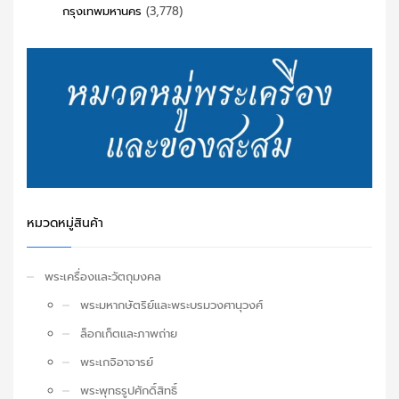
กรุงเทพมหานคร
(3,778)
หมวดหมู่สินค้า
พระเครื่องและวัตถุมงคล
พระมหากษัตริย์และพระบรมวงศานุวงศ์
ล็อกเก็ตและภาพถ่าย
พระเกจิอาจารย์
พระพุทธรูปศักดิ์สิทธิ์