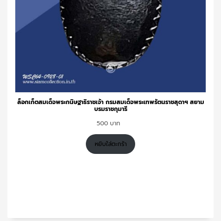
ล็อกเก็ตสมเด็จพระกนิษฐาธิราชเจ้า กรมสมเด็จพระเทพรัตนราชสุดาฯ สยาม
บรมราชกุมารี
500
หยิบใส่ตะกร้า