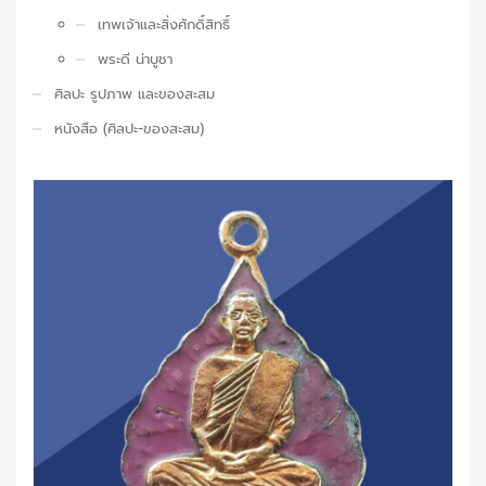
เทพเจ้าและสิ่งศักดิ์สิทธิ์
พระดี น่าบูชา
ศิลปะ รูปภาพ และของสะสม
หนังสือ (ศิลปะ-ของสะสม)