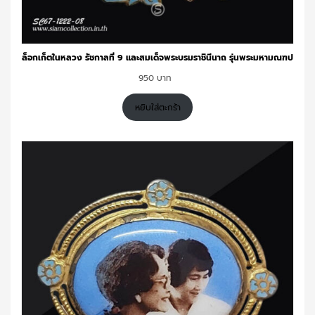
ล็อกเก็ตในหลวง รัชกาลที่ 9 และสมเด็จพระบรมราชินีนาถ รุ่นพระมหามณฑป
950
หยิบใส่ตะกร้า