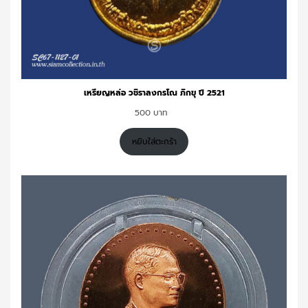
เหรียญหล่อ วชิราลงกรโณ ภิกขุ ปี 2521
500
หยิบใส่ตะกร้า