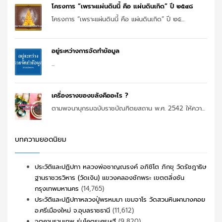
โครงการ “เพราะแผ่นดินนี้ คือ แผ่นดินเกิด” ปี ๒๕๔๘
โครงการ “เพราะแผ่นดินนี้ คือ แผ่นดินเกิด” ปี ๒๕...
อยู่ระหว่างการจัดทำข้อมูล
...
เครื่องรางของขลังคืออะไร ?
ตามพจนานุกรมฉบับราชบัณฑิตยสถาน พ.ศ. 2542 ให้ควา...
บทความยอดนิยม
ประวัติและปฏิปทา หลวงพ่อชาญณรงค์ อภิชิโต ภิกขุ วัดรัชฎาธิษ
ฐานราชวรวิหาร (วัดเงิน) แขวงคลองชักพระ เขตตลิ่งชัน
กรุงเทพมหานคร
(14,765)
ประวัติและปฏิปทาหลวงปู่พรหมมา เขมจาโร วัดสวนหินผานางคอย
อ.ศรีเมืองใหม่ จ.อุบลราชธานี
(11,612)
จตุคามรามเทพ รุ่นโคตรเศรษฐี
(9,820)