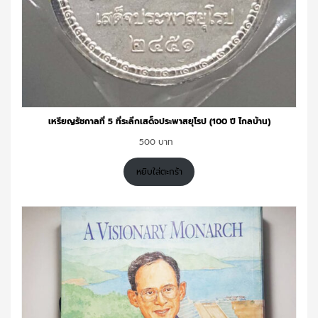
เหรียญรัชกาลที่ 5 ที่ระลึกเสด็จประพาสยุโรป (100 ปี ไกลบ้าน)
500
หยิบใส่ตะกร้า