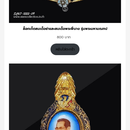
ล็อกเก็ตสมเด็จย่าและสมเด็จพระพี่นาง รุ่นพระมหามณฑป
800
หยิบใส่ตะกร้า