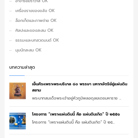
อาจารย์ฆราวาส OK
เครื่องรางของขลัง OK
ล็อกเก็ตและภาพถ่าย OK
ศิลปะและของสะสม OK
ธรรมะและบทสวดมนต์ OK
มุมนักสะสม OK
บทความล่าสุด
เย็นศิระเพราะพระบริบาล ๘๐ พรรษา มหากษัตริย์คู่แผ่นดิน
สยาม
พระบาทสมเด็จพระเจ้าอยู่หัวภูมิพลอดุลยเดชมหาราช ...
โครงการ “เพราะแผ่นดินนี้ คือ แผ่นดินเกิด” ปี ๒๕๕๑
โครงการ “เพราะแผ่นดินนี้ คือ แผ่นดินเกิด” ปี ๒๕...