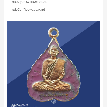
ศิลปะ รูปภาพ และของสะสม
หนังสือ (ศิลปะ-ของสะสม)