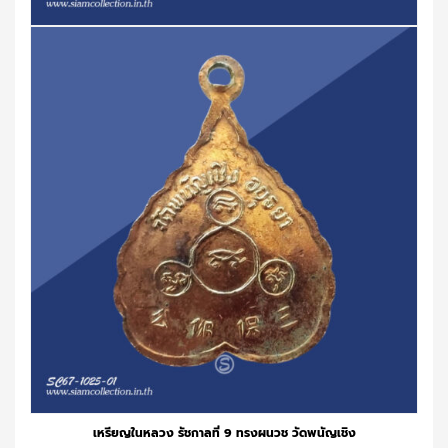
เหรียญในหลวง รัชกาลที่ 9 ทรงผนวช วัดพนัญเชิง