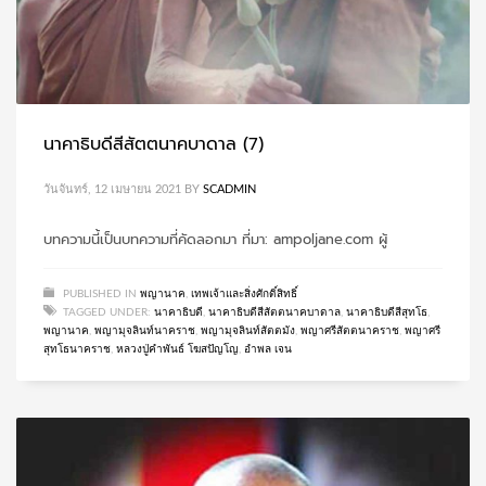
นาคาธิบดีสีสัตตนาคบาดาล (7)
วันจันทร์, 12 เมษายน 2021
BY
SCADMIN
บทความนี้เป็นบทความที่คัดลอกมา ที่มา: ampoljane.com ผู้
PUBLISHED IN
พญานาค
,
เทพเจ้าและสิ่งศักดิ์สิทธิ์
TAGGED UNDER:
นาคาธิบดี
,
นาคาธิบดีสีสัตตนาคบาดาล
,
นาคาธิบดีสีสุทโธ
,
พญานาค
,
พญามุจลินท์นาคราช
,
พญามุจลินท์สัตตมัง
,
พญาศรีสัตตนาคราช
,
พญาศรี
สุทโธนาคราช
,
หลวงปู่คำพันธ์ โฆสปัญโญ
,
อำพล เจน