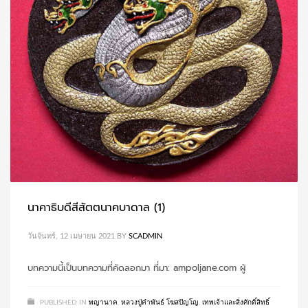
นาคาธิบดีสีสัตตนาคบาดาล (1)
วันจันทร์, 12 เมษายน 2021
BY
SCADMIN
บทความนี้เป็นบทความที่คัดลอกมา ที่มา: ampoljane.com ผู้
PUBLISHED IN
พญานาค
,
หลวงปู่คำพันธ์ โฆสปัญโญ
,
เทพเจ้าและสิ่งศักดิ์สิทธิ์