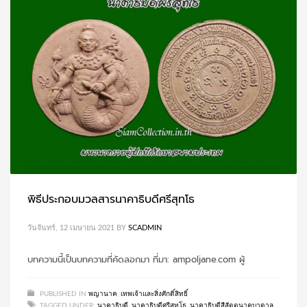
พิธีประกอบมวลสารนาคาธิบดีศรีสุทโธ
วันจันทร์, 12 เมษายน 2021
BY
SCADMIN
บทความนี้เป็นบทความที่คัดลอกมา ที่มา: ampoljane.com ผู้
PUBLISHED IN
พญานาค
,
เทพเจ้าและสิ่งศักดิ์สิทธิ์
TAGGED UNDER:
นาคาธิบดี
,
นาคาธิบดีศรีสุทโธ
,
นาคาธิบดีสีสัตตนาคบาดาล
,