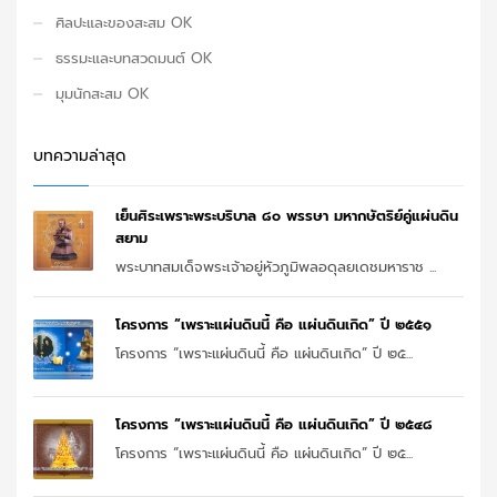
ศิลปะและของสะสม OK
ธรรมะและบทสวดมนต์ OK
มุมนักสะสม OK
บทความล่าสุด
เย็นศิระเพราะพระบริบาล ๘๐ พรรษา มหากษัตริย์คู่แผ่นดิน
สยาม
พระบาทสมเด็จพระเจ้าอยู่หัวภูมิพลอดุลยเดชมหาราช ...
โครงการ “เพราะแผ่นดินนี้ คือ แผ่นดินเกิด” ปี ๒๕๕๑
โครงการ “เพราะแผ่นดินนี้ คือ แผ่นดินเกิด” ปี ๒๕...
โครงการ “เพราะแผ่นดินนี้ คือ แผ่นดินเกิด” ปี ๒๕๔๘
โครงการ “เพราะแผ่นดินนี้ คือ แผ่นดินเกิด” ปี ๒๕...