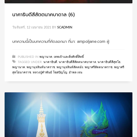
นาคาธิบดีสีสัตตนาคบาดาล (6)
วันจันทร์, 12 เมษายน 2021
BY
SCADMIN
บทความนี้เป็นบทความที่คัดลอกมา ที่มา: ampoljane.com ผู้
PUBLISHED IN
พญานาค
,
เทพเจ้าและสิ่งศักดิ์สิทธิ์
TAGGED UNDER:
นาคาธิบดี
,
นาคาธิบดีสีสัตตนาคบาดาล
,
นาคาธิบดีสีสุทโธ
,
พญานาค
,
พญามุจลินท์นาคราช
,
พญามุจลินท์สัตตมัง
,
พญาศรีสัตตนาคราช
,
พญาศรี
สุทโธนาคราช
,
หลวงปู่คำพันธ์ โฆสปัญโญ
,
อำพล เจน