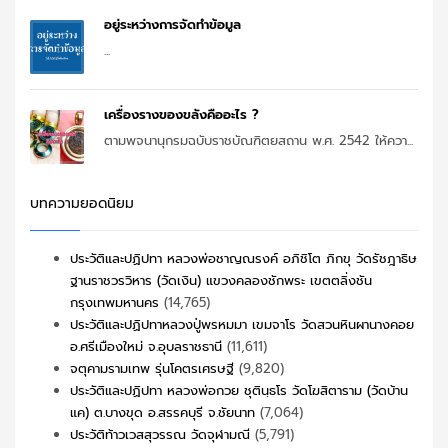
อยู่ระหว่างการจัดทำข้อมูล
...
เครื่องรางของขลังคืออะไร ?
ตามพจนานุกรมฉบับราชบัณฑิตยสถาน พ.ศ. 2542 ให้ควา...
บทความยอดนิยม
ประวัติและปฏิปทา หลวงพ่อชาญณรงค์ อภิชิโต ภิกขุ วัดรัชฎาธิษ
ฐานราชวรวิหาร (วัดเงิน) แขวงคลองชักพระ เขตตลิ่งชัน
กรุงเทพมหานคร
(14,765)
ประวัติและปฏิปทาหลวงปู่พรหมมา เขมจาโร วัดสวนหินผานางคอย
อ.ศรีเมืองใหม่ จ.อุบลราชธานี
(11,611)
จตุคามรามเทพ รุ่นโคตรเศรษฐี
(9,820)
ประวัติและปฏิปทา หลวงพ่อกวย ชุตินฺธโร วัดโฆสิตาราม (วัดบ้าน
แค) ต.บางขุด อ.สรรคบุรี จ.ชัยนาท
(7,064)
ประวัติท้าวเวสสุวรรณ วัดจุฬามณี
(5,791)