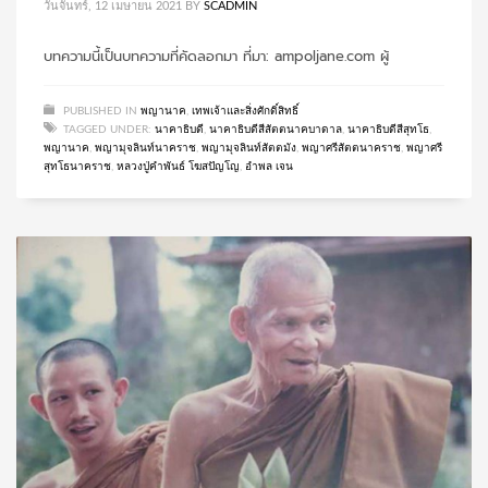
วันจันทร์, 12 เมษายน 2021
BY
SCADMIN
บทความนี้เป็นบทความที่คัดลอกมา ที่มา: ampoljane.com ผู้
PUBLISHED IN
พญานาค
,
เทพเจ้าและสิ่งศักดิ์สิทธิ์
TAGGED UNDER:
นาคาธิบดี
,
นาคาธิบดีสีสัตตนาคบาดาล
,
นาคาธิบดีสีสุทโธ
,
พญานาค
,
พญามุจลินท์นาคราช
,
พญามุจลินท์สัตตมัง
,
พญาศรีสัตตนาคราช
,
พญาศรี
สุทโธนาคราช
,
หลวงปู่คำพันธ์ โฆสปัญโญ
,
อำพล เจน