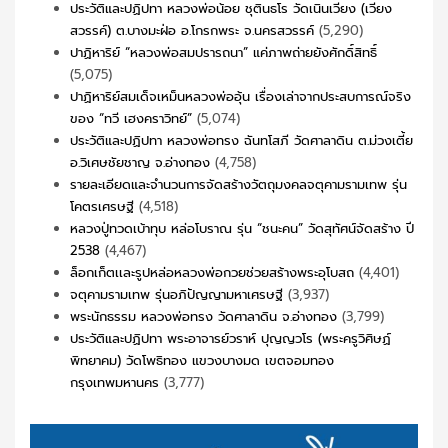
ประวัติและปฏิปทา หลวงพ่อน้อย ชุตินธโร วัดเนินเวียง (เวียง
สวรรค์) ต.บางมะฝ่อ อ.โกรกพระ จ.นครสวรรค์
(5,290)
ปาฏิหาริย์ “หลวงพ่อสมปรารถนา” แค่ภาพถ่ายยังศักดิ์สิทธิ์
(5,075)
ปาฏิหาริย์สมเด็จเหม็นหลวงพ่ออุ้น เรื่องเล่าจากประสบการณ์จริง
ของ “ทวี เฮงคราวิทย์”
(5,074)
ประวัติและปฏิปทา หลวงพ่อทรง ฉันทโสภี วัดศาลาดิน ต.ม่วงเตี้ย
อ.วิเศษชัยชาญ จ.อ่างทอง
(4,758)
รายละเอียดและจำนวนการจัดสร้างวัตถุมงคลจตุคามรามเทพ รุ่น
โคตรเศรษฐี
(4,518)
หลวงปู่ทวดเบ้าทุบ หล่อโบราณ รุ่น “ชนะคน” วัดสุทัศน์จัดสร้าง ปี
2538
(4,467)
ล็อกเก็ตเเละรูปหล่อหลวงพ่อกวยช่วยสร้างพระอุโบสถ
(4,401)
จตุคามรามเทพ รุ่นอภิปัญญามหาเศรษฐี
(3,937)
พระนักธรรม หลวงพ่อทรง วัดศาลาดิน จ.อ่างทอง
(3,799)
ประวัติและปฏิปทา พระอาจารย์วราห์ ปุญญวโร (พระครูวิศิษฏ์
พิทยาคม) วัดโพธิทอง แขวงบางมด เขตจอมทอง
กรุงเทพมหานคร
(3,777)