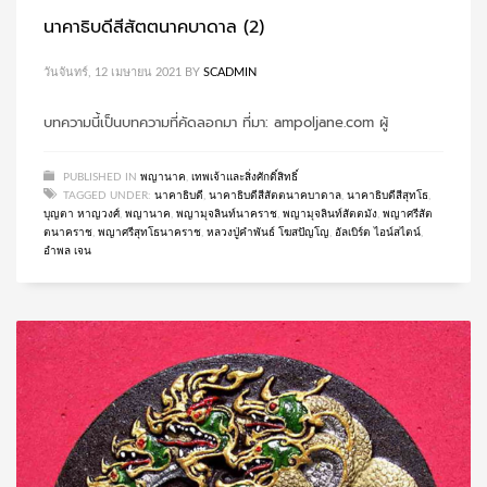
นาคาธิบดีสีสัตตนาคบาดาล (2)
วันจันทร์, 12 เมษายน 2021
BY
SCADMIN
บทความนี้เป็นบทความที่คัดลอกมา ที่มา: ampoljane.com ผู้
PUBLISHED IN
พญานาค
,
เทพเจ้าและสิ่งศักดิ์สิทธิ์
TAGGED UNDER:
นาคาธิบดี
,
นาคาธิบดีสีสัตตนาคบาดาล
,
นาคาธิบดีสีสุทโธ
,
บุญตา หาญวงศ์
,
พญานาค
,
พญามุจลินท์นาคราช
,
พญามุจลินท์สัตตมัง
,
พญาศรีสัต
ตนาคราช
,
พญาศรีสุทโธนาคราช
,
หลวงปู่คำพันธ์ โฆสปัญโญ
,
อัลเบิร์ต ไอน์สไตน์
,
อำพล เจน