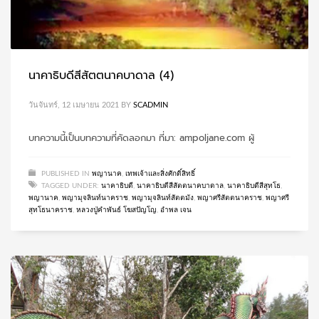
นาคาธิบดีสีสัตตนาคบาดาล (4)
วันจันทร์, 12 เมษายน 2021
BY
SCADMIN
บทความนี้เป็นบทความที่คัดลอกมา ที่มา: ampoljane.com ผู้
PUBLISHED IN
พญานาค
,
เทพเจ้าและสิ่งศักดิ์สิทธิ์
TAGGED UNDER:
นาคาธิบดี
,
นาคาธิบดีสีสัตตนาคบาดาล
,
นาคาธิบดีสีสุทโธ
,
พญานาค
,
พญามุจลินท์นาคราช
,
พญามุจลินท์สัตตมัง
,
พญาศรีสัตตนาคราช
,
พญาศรี
สุทโธนาคราช
,
หลวงปู่คำพันธ์ โฆสปัญโญ
,
อำพล เจน