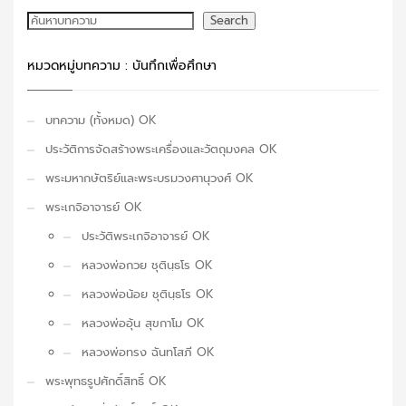
ค้นหา
Search
หมวดหมู่บทความ : บันทึกเพื่อศึกษา
บทความ (ทั้งหมด) OK
ประวัติการจัดสร้างพระเครื่องและวัตถุมงคล OK
พระมหากษัตริย์และพระบรมวงศานุวงศ์ OK
พระเกจิอาจารย์ OK
ประวัติพระเกจิอาจารย์ OK
หลวงพ่อกวย ชุตินฺธโร OK
หลวงพ่อน้อย ชุตินฺธโร OK
หลวงพ่ออุ้น สุขกาโม OK
หลวงพ่อทรง ฉันทโสภี OK
พระพุทธรูปศักดิ์สิทธิ์ OK