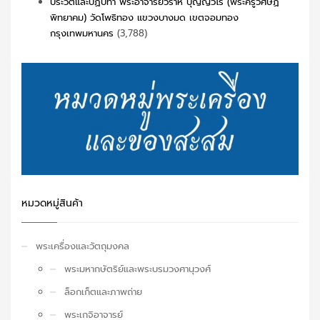
ประวัติและปฏิปทา พระอาจารย์วราห์ ปุญญวโร (พระครูวิศิษฏ์
พิทยาคม) วัดโพธิทอง แขวงบางมด เขตจอมทอง
กรุงเทพมหานคร
(3,788)
หมวดหมู่สินค้า
พระเครื่องและวัตถุมงคล
พระมหากษัตริย์และพระบรมวงศานุวงศ์
ล็อกเก็ตและภาพถ่าย
พระเกจิอาจารย์