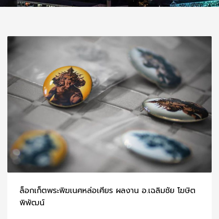
ล็อกเก็ตพระพิฆเนศหล่อเศียร ผลงาน อ.เฉลิมชัย โฆษิต
พิพัฒน์