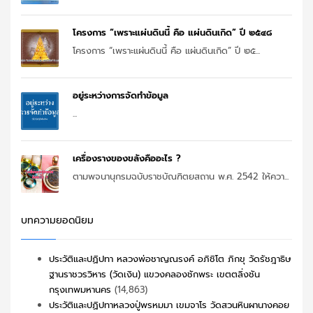
โครงการ “เพราะแผ่นดินนี้ คือ แผ่นดินเกิด” ปี ๒๕๔๘
โครงการ “เพราะแผ่นดินนี้ คือ แผ่นดินเกิด” ปี ๒๕...
อยู่ระหว่างการจัดทำข้อมูล
...
เครื่องรางของขลังคืออะไร ?
ตามพจนานุกรมฉบับราชบัณฑิตยสถาน พ.ศ. 2542 ให้ควา...
บทความยอดนิยม
ประวัติและปฏิปทา หลวงพ่อชาญณรงค์ อภิชิโต ภิกขุ วัดรัชฎาธิษ
ฐานราชวรวิหาร (วัดเงิน) แขวงคลองชักพระ เขตตลิ่งชัน
กรุงเทพมหานคร
(14,863)
ประวัติและปฏิปทาหลวงปู่พรหมมา เขมจาโร วัดสวนหินผานางคอย