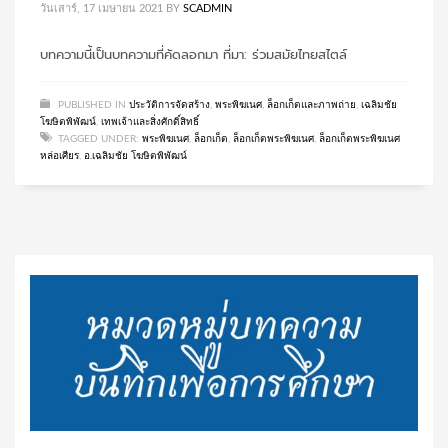
วันเสาร์, 17 เมษายน 2021
BY
SCADMIN
บทความนี้เป็นบทความที่คัดลอกมา ที่มา: ร่วมสมัยไทยสไตล์
PUBLISHED IN
ประวัติการจัดสร้าง
,
พระพิฆเนศ
,
ล็อกเก็ตและภาพถ่าย
,
เฉลิมชัย
โฆษิตพิพัฒน์
,
เทพเจ้าและสิ่งศักดิ์สิทธิ์
TAGGED UNDER:
พระพิฆเนศ
,
ล็อกเก็ต
,
ล็อกเก็ตพระพิฆเนศ
,
ล็อกเก็ตพระพิฆเนศ
หล่อเศียร
,
อ.เฉลิมชัย โฆษิตพิพัฒน์