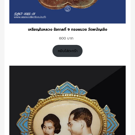
เหรียญในหลวง รัชกาลที่ 9 ทรงผนวช วัดพนัญเชิง
600
หยิบใส่ตะกร้า