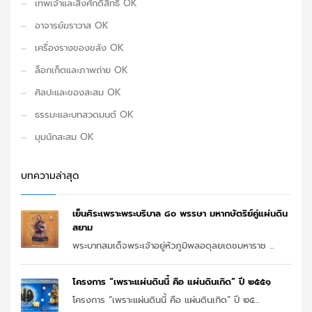
เทพเจ้าและสิ่งศักดิ์สิทธิ์ OK
อาจารย์ฆราวาส OK
เครื่องรางของขลัง OK
ล็อกเก็ตและภาพถ่าย OK
ศิลปะและของสะสม OK
ธรรมะและบทสวดมนต์ OK
มุมนักสะสม OK
บทความล่าสุด
เย็นศิระเพราะพระบริบาล ๘๐ พรรษา มหากษัตริย์คู่แผ่นดิน
สยาม
พระบาทสมเด็จพระเจ้าอยู่หัวภูมิพลอดุลยเดชมหาราช ...
โครงการ “เพราะแผ่นดินนี้ คือ แผ่นดินเกิด” ปี ๒๕๕๑
โครงการ “เพราะแผ่นดินนี้ คือ แผ่นดินเกิด” ปี ๒๕...