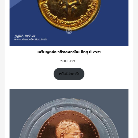
เหรียญหล่อ วชิราลงกรโณ ภิกขุ ปี 2521
500
หยิบใส่ตะกร้า