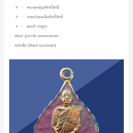
พระพุทธรูปศักดิ์สิทธิ์
เทพเจ้าและสิ่งศักดิ์สิทธิ์
พระดี น่าบูชา
ศิลปะ รูปภาพ และของสะสม
หนังสือ (ศิลปะ-ของสะสม)