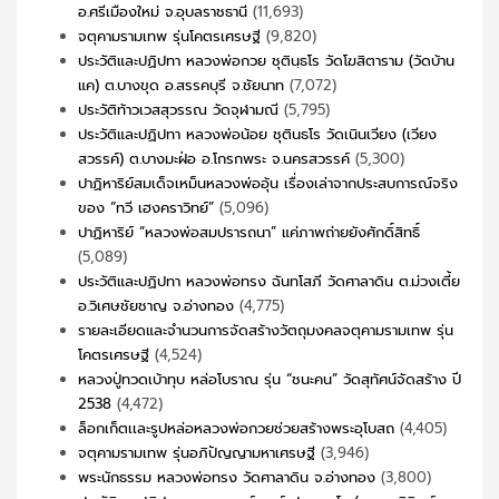
อ.ศรีเมืองใหม่ จ.อุบลราชธานี
(11,693)
จตุคามรามเทพ รุ่นโคตรเศรษฐี
(9,820)
ประวัติและปฏิปทา หลวงพ่อกวย ชุตินฺธโร วัดโฆสิตาราม (วัดบ้าน
แค) ต.บางขุด อ.สรรคบุรี จ.ชัยนาท
(7,072)
ประวัติท้าวเวสสุวรรณ วัดจุฬามณี
(5,795)
ประวัติและปฏิปทา หลวงพ่อน้อย ชุตินธโร วัดเนินเวียง (เวียง
สวรรค์) ต.บางมะฝ่อ อ.โกรกพระ จ.นครสวรรค์
(5,300)
ปาฏิหาริย์สมเด็จเหม็นหลวงพ่ออุ้น เรื่องเล่าจากประสบการณ์จริง
ของ “ทวี เฮงคราวิทย์”
(5,096)
ปาฏิหาริย์ “หลวงพ่อสมปรารถนา” แค่ภาพถ่ายยังศักดิ์สิทธิ์
(5,089)
ประวัติและปฏิปทา หลวงพ่อทรง ฉันทโสภี วัดศาลาดิน ต.ม่วงเตี้ย
อ.วิเศษชัยชาญ จ.อ่างทอง
(4,775)
รายละเอียดและจำนวนการจัดสร้างวัตถุมงคลจตุคามรามเทพ รุ่น
โคตรเศรษฐี
(4,524)
หลวงปู่ทวดเบ้าทุบ หล่อโบราณ รุ่น “ชนะคน” วัดสุทัศน์จัดสร้าง ปี
2538
(4,472)
ล็อกเก็ตเเละรูปหล่อหลวงพ่อกวยช่วยสร้างพระอุโบสถ
(4,405)
จตุคามรามเทพ รุ่นอภิปัญญามหาเศรษฐี
(3,946)
พระนักธรรม หลวงพ่อทรง วัดศาลาดิน จ.อ่างทอง
(3,800)