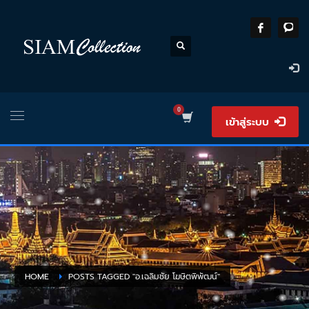
เข้าสู่ระบบ
HOME
POSTS TAGGED "อ.เฉลิมชัย โฆษิตพิพัฒน์"