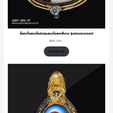
ล็อกเก็ตสมเด็จย่าและสมเด็จพระพี่นาง รุ่นพระมหามณฑป
800
หยิบใส่ตะกร้า