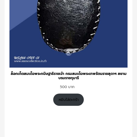
ล็อกเก็ตสมเด็จพระกนิษฐาธิราชเจ้า กรมสมเด็จพระเทพรัตนราชสุดาฯ สยาม
บรมราชกุมารี
500
หยิบใส่ตะกร้า