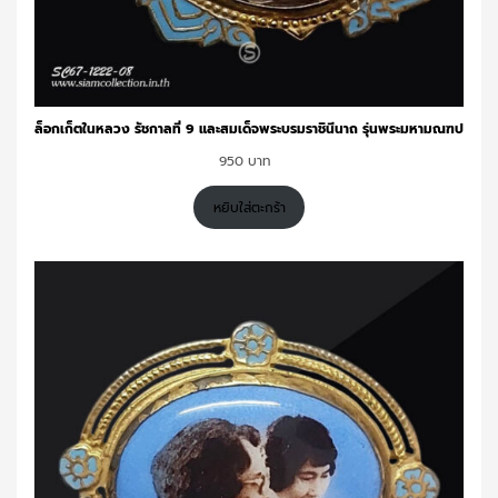
ล็อกเก็ตในหลวง รัชกาลที่ 9 และสมเด็จพระบรมราชินีนาถ รุ่นพระมหามณฑป
950
หยิบใส่ตะกร้า