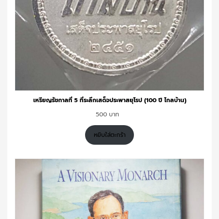
เหรียญรัชกาลที่ 5 ที่ระลึกเสด็จประพาสยุโรป (100 ปี ไกลบ้าน)
500
หยิบใส่ตะกร้า