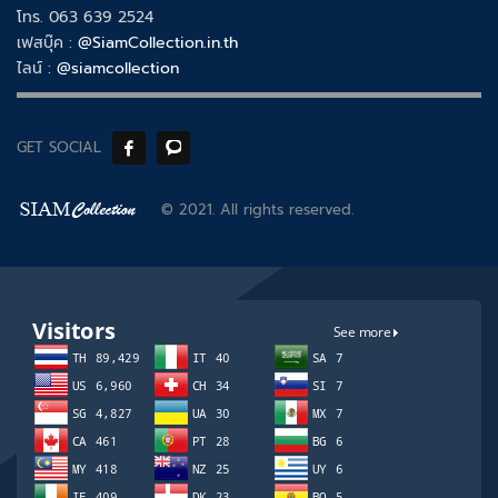
โทร. 063 639 2524
เฟสบุ๊ค :
@SiamCollection.in.th
ไลน์ :
@siamcollection
GET SOCIAL
© 2021. All rights reserved.