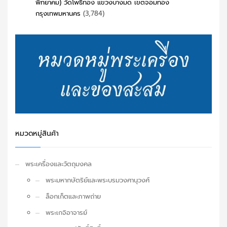
พิทยาคม) วัดโพธิทอง แขวงบางมด เขตจอมทอง
กรุงเทพมหานคร
(3,784)
หมวดหมู่สินค้า
พระเครื่องและวัตถุมงคล
พระมหากษัตริย์และพระบรมวงศานุวงศ์
ล็อกเก็ตและภาพถ่าย
พระเกจิอาจารย์