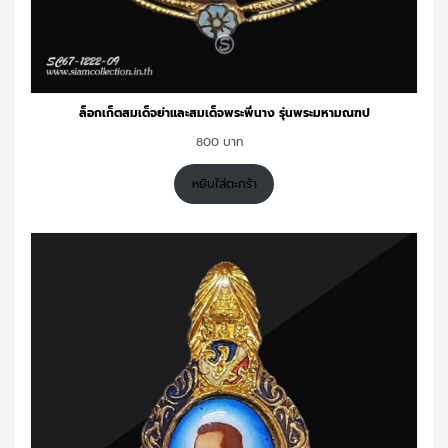
ล็อกเก็ตสมเด็จย่าและสมเด็จพระพี่นาง รุ่นพระมหามณฑป
800
หยิบใส่ตะกร้า