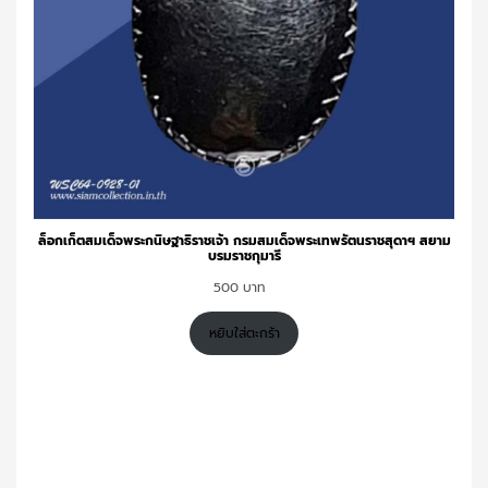
ล็อกเก็ตสมเด็จพระกนิษฐาธิราชเจ้า กรมสมเด็จพระเทพรัตนราชสุดาฯ สยาม
บรมราชกุมารี
500
หยิบใส่ตะกร้า