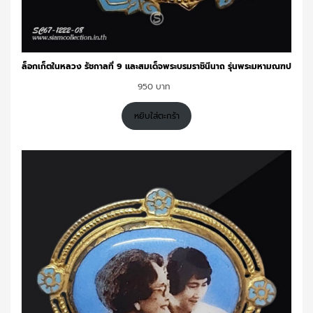
ล็อกเก็ตในหลวง รัชกาลที่ 9 และสมเด็จพระบรมราชินีนาถ รุ่นพระมหามณฑป
950
หยิบใส่ตะกร้า