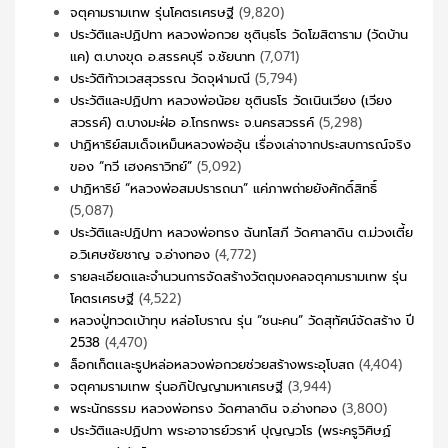
จตุคามรามเทพ รุ่นโคตรเศรษฐี
(9,820)
ประวัติและปฏิปทา หลวงพ่อกวย ชุตินฺธโร วัดโฆสิตาราม (วัดบ้าน
แค) ต.บางขุด อ.สรรคบุรี จ.ชัยนาท
(7,071)
ประวัติท้าวเวสสุวรรณ วัดจุฬามณี
(5,794)
ประวัติและปฏิปทา หลวงพ่อน้อย ชุตินธโร วัดเนินเวียง (เวียง
สวรรค์) ต.บางมะฝ่อ อ.โกรกพระ จ.นครสวรรค์
(5,298)
ปาฏิหาริย์สมเด็จเหม็นหลวงพ่ออุ้น เรื่องเล่าจากประสบการณ์จริง
ของ “ทวี เฮงคราวิทย์”
(5,092)
ปาฏิหาริย์ “หลวงพ่อสมปรารถนา” แค่ภาพถ่ายยังศักดิ์สิทธิ์
(5,087)
ประวัติและปฏิปทา หลวงพ่อทรง ฉันทโสภี วัดศาลาดิน ต.ม่วงเตี้ย
อ.วิเศษชัยชาญ จ.อ่างทอง
(4,772)
รายละเอียดและจำนวนการจัดสร้างวัตถุมงคลจตุคามรามเทพ รุ่น
โคตรเศรษฐี
(4,522)
หลวงปู่ทวดเบ้าทุบ หล่อโบราณ รุ่น “ชนะคน” วัดสุทัศน์จัดสร้าง ปี
2538
(4,470)
ล็อกเก็ตเเละรูปหล่อหลวงพ่อกวยช่วยสร้างพระอุโบสถ
(4,404)
จตุคามรามเทพ รุ่นอภิปัญญามหาเศรษฐี
(3,944)
พระนักธรรม หลวงพ่อทรง วัดศาลาดิน จ.อ่างทอง
(3,800)
ประวัติและปฏิปทา พระอาจารย์วราห์ ปุญญวโร (พระครูวิศิษฏ์