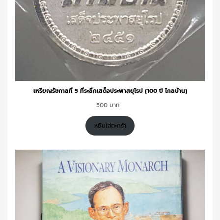
เหรียญรัชกาลที่ 5 ที่ระลึกเสด็จประพาสยุโรป (100 ปี ไกลบ้าน)
500
หยิบใส่ตะกร้า