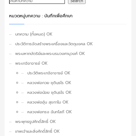
ค้นหา
Search
หมวดหมู่บทความ : บันทึกเพื่อศึกษา
บทความ (ทั้งหมด) OK
ประวัติการจัดสร้างพระเครื่องและวัตถุมงคล OK
พระมหากษัตริย์และพระบรมวงศานุวงศ์ OK
พระเกจิอาจารย์ OK
ประวัติพระเกจิอาจารย์ OK
หลวงพ่อกวย ชุตินฺธโร OK
หลวงพ่อน้อย ชุตินฺธโร OK
หลวงพ่ออุ้น สุขกาโม OK
หลวงพ่อทรง ฉันทโสภี OK
พระพุทธรูปศักดิ์สิทธิ์ OK
เทพเจ้าและสิ่งศักดิ์สิทธิ์ OK