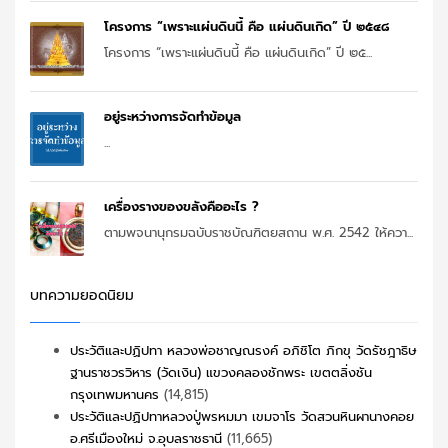
โครงการ “เพราะแผ่นดินนี้ คือ แผ่นดินเกิด” ปี ๒๕๔๘
โครงการ “เพราะแผ่นดินนี้ คือ แผ่นดินเกิด” ปี ๒๕...
อยู่ระหว่างการจัดทำข้อมูล
...
เครื่องรางของขลังคืออะไร ?
ตามพจนานุกรมฉบับราชบัณฑิตยสถาน พ.ศ. 2542 ให้ควา...
บทความยอดนิยม
ประวัติและปฏิปทา หลวงพ่อชาญณรงค์ อภิชิโต ภิกขุ วัดรัชฎาธิษ
ฐานราชวรวิหาร (วัดเงิน) แขวงคลองชักพระ เขตตลิ่งชัน
กรุงเทพมหานคร
(14,815)
ประวัติและปฏิปทาหลวงปู่พรหมมา เขมจาโร วัดสวนหินผานางคอย
อ.ศรีเมืองใหม่ จ.อุบลราชธานี
(11,665)