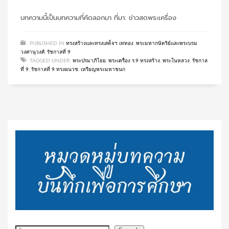
บทความนี้เป็นบทความที่คัดลอกมา ที่มา: ข่าวสดพระเครื่อง
PUBLISHED IN
ทรงสร้างและทรงเสด็จฯ เททอง
,
พระมหากษัตริย์และพระบรม
วงศานุวงศ์
,
รัชกาลที่ 9
TAGGED UNDER:
พระปรมาภิไธย
,
พระเครื่อง ร.9 ทรงสร้าง
,
พระในหลวง
,
รัชกาล
ที่ 9
,
รัชกาลที่ 9 ทรงผนวช
,
เหรียญพระมหาชนก