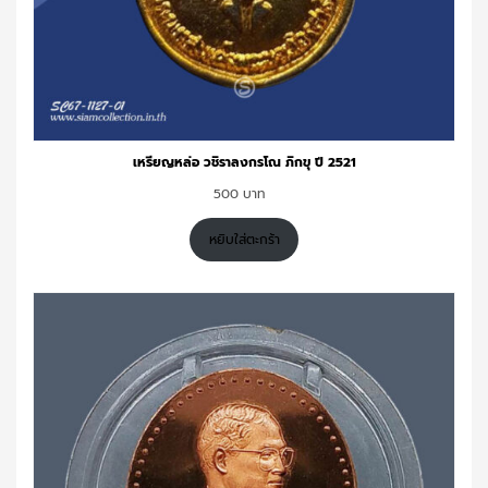
เหรียญหล่อ วชิราลงกรโณ ภิกขุ ปี 2521
500
หยิบใส่ตะกร้า