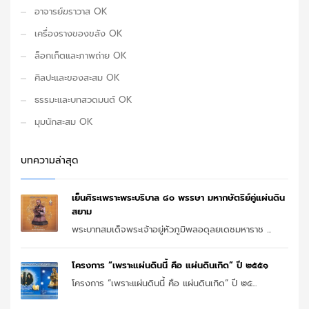
อาจารย์ฆราวาส OK
เครื่องรางของขลัง OK
ล็อกเก็ตและภาพถ่าย OK
ศิลปะและของสะสม OK
ธรรมะและบทสวดมนต์ OK
มุมนักสะสม OK
บทความล่าสุด
เย็นศิระเพราะพระบริบาล ๘๐ พรรษา มหากษัตริย์คู่แผ่นดิน
สยาม
พระบาทสมเด็จพระเจ้าอยู่หัวภูมิพลอดุลยเดชมหาราช ...
โครงการ “เพราะแผ่นดินนี้ คือ แผ่นดินเกิด” ปี ๒๕๕๑
โครงการ “เพราะแผ่นดินนี้ คือ แผ่นดินเกิด” ปี ๒๕...