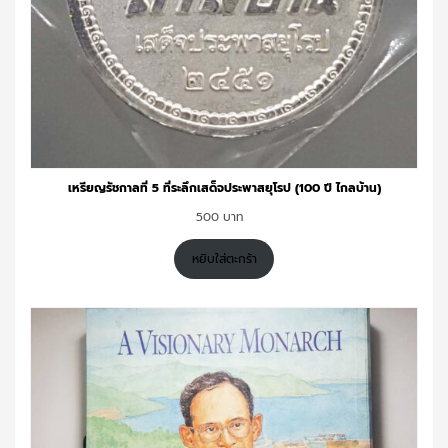
เหรียญรัชกาลที่ 5 ที่ระลึกเสด็จประพาสยุโรป (100 ปี ไกลบ้าน)
500
หยิบใส่ตะกร้า