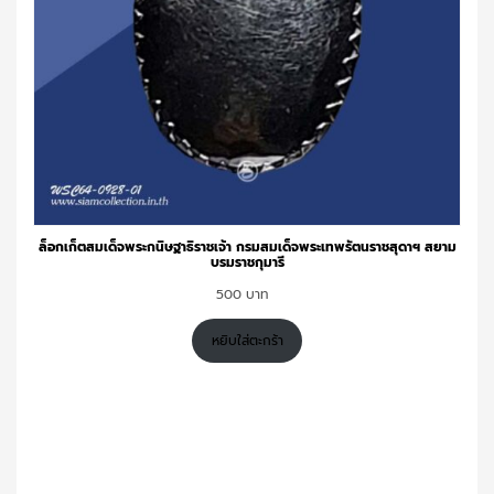
ล็อกเก็ตสมเด็จพระกนิษฐาธิราชเจ้า กรมสมเด็จพระเทพรัตนราชสุดาฯ สยาม
บรมราชกุมารี
500
หยิบใส่ตะกร้า