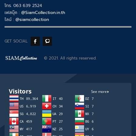
โทร. 063 639 2524
เฟสบุ๊ค :
@SiamCollection.in.th
ไลน์ :
@siamcollection
GET SOCIAL
© 2021. All rights reserved.