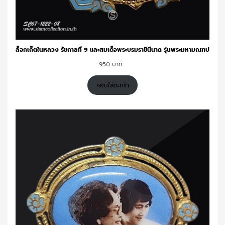
ล็อกเก็ตในหลวง รัชกาลที่ 9 และสมเด็จพระบรมราชินีนาถ รุ่นพระมหามณฑป
950
หยิบใส่ตะกร้า