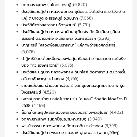
จตุคามรามเทพ รุ่นโคตรเศรษฐี
(9,820)
ประวัติและปฏิปทา หลวงพ่อกวย ชุตินฺธโร วัดโฆสิตาราม (วัดบ้าน
แค) ต.บางขุด อ.สรรคบุรี จ.ชัยนาท
(7,068)
ประวัติท้าวเวสสุวรรณ วัดจุฬามณี
(5,791)
ประวัติและปฏิปทา หลวงพ่อน้อย ชุตินธโร วัดเนินเวียง (เวียง
สวรรค์) ต.บางมะฝ่อ อ.โกรกพระ จ.นครสวรรค์
(5,293)
ปาฏิหาริย์ “หลวงพ่อสมปรารถนา” แค่ภาพถ่ายยังศักดิ์สิทธิ์
(5,076)
ปาฏิหาริย์สมเด็จเหม็นหลวงพ่ออุ้น เรื่องเล่าจากประสบการณ์จริง
ของ “ทวี เฮงคราวิทย์”
(5,075)
ประวัติและปฏิปทา หลวงพ่อทรง ฉันทโสภี วัดศาลาดิน ต.ม่วงเตี้ย
อ.วิเศษชัยชาญ จ.อ่างทอง
(4,765)
รายละเอียดและจำนวนการจัดสร้างวัตถุมงคลจตุคามรามเทพ รุ่น
โคตรเศรษฐี
(4,520)
หลวงปู่ทวดเบ้าทุบ หล่อโบราณ รุ่น “ชนะคน” วัดสุทัศน์จัดสร้าง ปี
2538
(4,469)
ล็อกเก็ตเเละรูปหล่อหลวงพ่อกวยช่วยสร้างพระอุโบสถ
(4,402)
จตุคามรามเทพ รุ่นอภิปัญญามหาเศรษฐี
(3,940)
พระนักธรรม หลวงพ่อทรง วัดศาลาดิน จ.อ่างทอง
(3,799)
ประวัติและปฏิปทา พระอาจารย์วราห์ ปุญญวโร (พระครูวิศิษฏ์