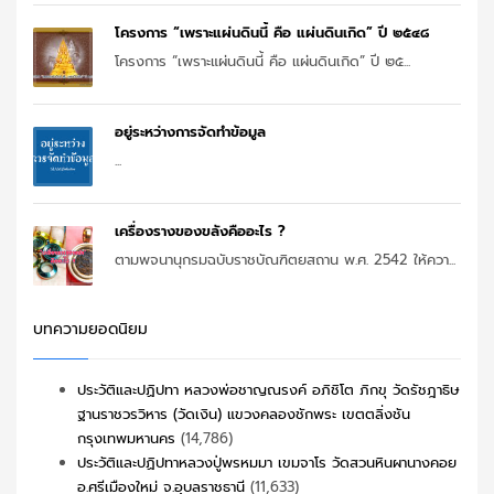
โครงการ “เพราะแผ่นดินนี้ คือ แผ่นดินเกิด” ปี ๒๕๔๘
โครงการ “เพราะแผ่นดินนี้ คือ แผ่นดินเกิด” ปี ๒๕...
อยู่ระหว่างการจัดทำข้อมูล
...
เครื่องรางของขลังคืออะไร ?
ตามพจนานุกรมฉบับราชบัณฑิตยสถาน พ.ศ. 2542 ให้ควา...
บทความยอดนิยม
ประวัติและปฏิปทา หลวงพ่อชาญณรงค์ อภิชิโต ภิกขุ วัดรัชฎาธิษ
ฐานราชวรวิหาร (วัดเงิน) แขวงคลองชักพระ เขตตลิ่งชัน
กรุงเทพมหานคร
(14,786)
ประวัติและปฏิปทาหลวงปู่พรหมมา เขมจาโร วัดสวนหินผานางคอย
อ.ศรีเมืองใหม่ จ.อุบลราชธานี
(11,633)