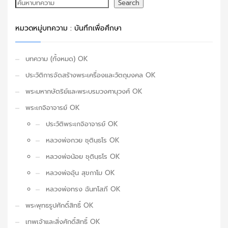
ค้นหา
Search
หมวดหมู่บทความ : บันทึกเพื่อศึกษา
บทความ (ทั้งหมด) OK
ประวัติการจัดสร้างพระเครื่องและวัตถุมงคล OK
พระมหากษัตริย์และพระบรมวงศานุวงศ์ OK
พระเกจิอาจารย์ OK
ประวัติพระเกจิอาจารย์ OK
หลวงพ่อกวย ชุตินฺธโร OK
หลวงพ่อน้อย ชุตินฺธโร OK
หลวงพ่ออุ้น สุขกาโม OK
หลวงพ่อทรง ฉันทโสภี OK
พระพุทธรูปศักดิ์สิทธิ์ OK
เทพเจ้าและสิ่งศักดิ์สิทธิ์ OK