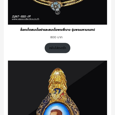
ล็อกเก็ตสมเด็จย่าและสมเด็จพระพี่นาง รุ่นพระมหามณฑป
800
หยิบใส่ตะกร้า