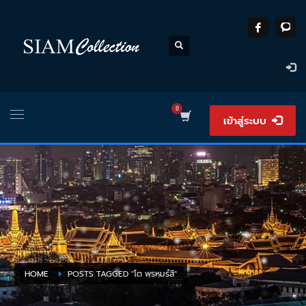
เข้าสู่ระบบ
HOME
POSTS TAGGED "โต พฺรหฺมรํสี"