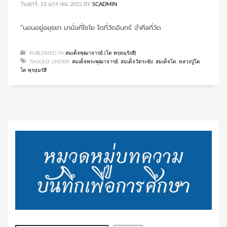
วันศุกร์, 21 มกราคม 2022
BY
SCADMIN
“นอนอยู่อยุธยา มานั่งที่ไชโย โตที่วัดอินทร์ จำศีลที่วัด
PUBLISHED IN
สมเด็จพุฒาจารย์ (โต พรฺหมฺรังสี)
TAGGED UNDER:
สมเด็จพระพุฒาจารย์
,
สมเด็จวัดระฆัง
,
สมเด็จโต
,
หลวงปู่โต
,
โต พฺรหฺมรํสี