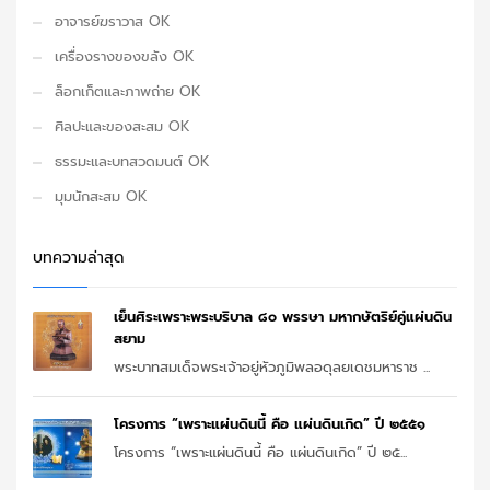
อาจารย์ฆราวาส OK
เครื่องรางของขลัง OK
ล็อกเก็ตและภาพถ่าย OK
ศิลปะและของสะสม OK
ธรรมะและบทสวดมนต์ OK
มุมนักสะสม OK
บทความล่าสุด
เย็นศิระเพราะพระบริบาล ๘๐ พรรษา มหากษัตริย์คู่แผ่นดิน
สยาม
พระบาทสมเด็จพระเจ้าอยู่หัวภูมิพลอดุลยเดชมหาราช ...
โครงการ “เพราะแผ่นดินนี้ คือ แผ่นดินเกิด” ปี ๒๕๕๑
โครงการ “เพราะแผ่นดินนี้ คือ แผ่นดินเกิด” ปี ๒๕...