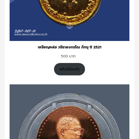
เหรียญหล่อ วชิราลงกรโณ ภิกขุ ปี 2521
500
หยิบใส่ตะกร้า