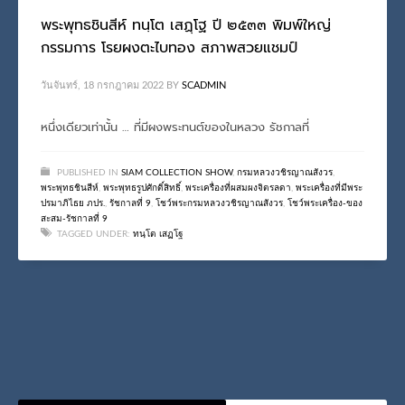
พระพุทธชินสีห์ ทนฺโต เสฏฺโฐ ปี ๒๕๓๓ พิมพ์ใหญ่
กรรมการ โรยผงตะไบทอง สภาพสวยแชมป์
วันจันทร์, 18 กรกฎาคม 2022
BY
SCADMIN
หนึ่งเดียวเท่านั้น … ที่มีผงพระทนต์ของในหลวง รัชกาลที่
PUBLISHED IN
SIAM COLLECTION SHOW
,
กรมหลวงวชิรญาณสังวร
,
พระพุทธชินสีห์
,
พระพุทธรูปศักดิ์สิทธิ์
,
พระเครื่องที่ผสมผงจิตรลดา
,
พระเครื่องที่มีพระ
ปรมาภิไธย ภปร.
,
รัชกาลที่ 9
,
โชว์พระกรมหลวงวชิรญาณสังวร
,
โชว์พระเครื่อง-ของ
สะสม-รัชกาลที่ 9
TAGGED UNDER:
ทนฺโต เสฏโฐ