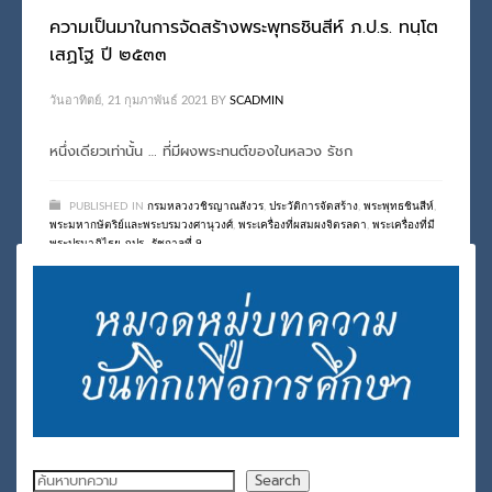
ความเป็นมาในการจัดสร้างพระพุทธชินสีห์ ภ.ป.ร. ทนฺโต
เสฏโฐ ปี ๒๕๓๓
วันอาทิตย์, 21 กุมภาพันธ์ 2021
BY
SCADMIN
หนึ่งเดียวเท่านั้น … ที่มีผงพระทนต์ของในหลวง รัชก
PUBLISHED IN
กรมหลวงวชิรญาณสังวร
,
ประวัติการจัดสร้าง
,
พระพุทธชินสีห์
,
พระมหากษัตริย์และพระบรมวงศานุวงศ์
,
พระเครื่องที่ผสมผงจิตรลดา
,
พระเครื่องที่มี
พระปรมาภิไธย ภปร.
,
รัชกาลที่ 9
TAGGED UNDER:
กรมหลวงวชิรญาณสังวร
,
ผงจิตรลดา
,
พระปรมาภิไธย
,
พระพุทธชินสีห์
,
พระในหลวง
,
รัชกาลที่ 9
,
สมเด็จพระสังฆราช
ค้นหา
Search