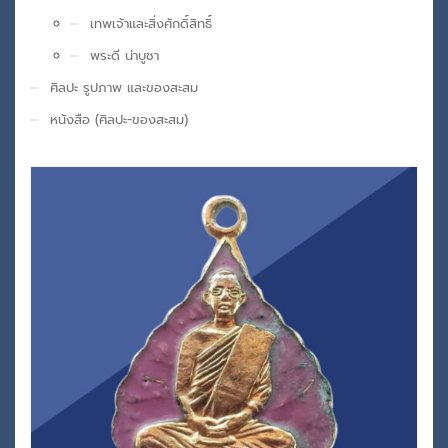
เทพเจ้าและสิ่งศักดิ์สิทธิ์
พระดี น่าบูชา
ศิลปะ รูปภาพ และของสะสม
หนังสือ (ศิลปะ-ของสะสม)