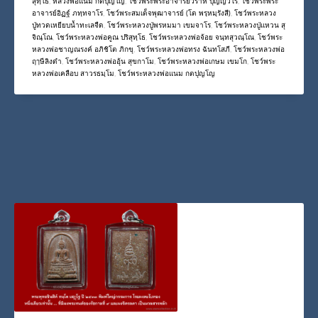
Post Views: 1,142
PUBLISHED IN
กรมหลวงนราธิวาสราชนครินทร์
,
กรมหลวงราชสาริณีสิริพัชร
,
พระพุทธชินราช
,
พระพุทธโสธร
,
พระแก้วมรกต
,
รัชกาลที่ 2
,
รัชกาลที่ 3
,
รัชกาลที่ 4
,
รัชกาลที่ 8
,
สมเด็จพระมหิตลาธิเบศร
,
สมเด็จพุฒาจารย์ (โต พรฺหมฺรังสี)
,
หลวงปู่ทวด
เหยียบน้ำทะเลจืด
,
หลวงปู่พรหมา เขมจาโร
,
หลวงปู่แหวน สุจิณฺโณ
,
หลวงพ่อคูณ ปริ
สุทฺโธ
,
หลวงพ่อแนม กตปุญโญ
,
โชว์พระพระอาจารย์วราห์ ปุญญวโร
,
โชว์พระพระ
อาจารย์อิฏฐ์ ภทฺทจาโร
,
โชว์พระสมเด็จพุฒาจารย์ (โต พรฺหมฺรังสี)
,
โชว์พระหลวง
ปู่ทวดเหยียบน้ำทะเลจืด
,
โชว์พระหลวงปู่พรหมมา เขมจาโร
,
โชว์พระหลวงปู่แหวน สุ
จิณฺโณ
,
โชว์พระหลวงพ่อคูณ ปริสุทฺโธ
,
โชว์พระหลวงพ่อจ้อย จนฺทสุวณฺโณ
,
โชว์พระ
หลวงพ่อชาญณรงค์ อภิชิโต ภิกขุ
,
โชว์พระหลวงพ่อทรง ฉันทโสภี
,
โชว์พระหลวงพ่อ
ฤๅษีลิงดำ
,
โชว์พระหลวงพ่ออุ้น สุขกาโม
,
โชว์พระหลวงพ่อเกษม เขมโก
,
โชว์พระ
หลวงพ่อเคลือบ สาวรธมฺโม
,
โชว์พระหลวงพ่อแนม กตปุญโญ