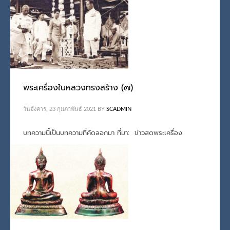
ทรงพระผนวช
,
พระผงพระพุทธชินสีห์ ภ.ป.ร.
,
พระเครื่อง ร.9 ทรงสร้าง
,
พระในหลวง
,
รัชกาลที่ 9
,
รัชกาลที่ 9 ทรงผนวช
,
เหรียญพระบรมรูปเฉลิมพระชนมพรรษาครบ ๓
รอบ
พระเครื่องในหลวงทรงสร้าง (๗)
วันอังคาร, 23 กุมภาพันธ์ 2021
BY
SCADMIN
บทความนี้เป็นบทความที่คัดลอกมา ที่มา: ข่าวสดพระเครื่อง
PUBLISHED IN
กรมหลวงวชิรญาณสังวร
,
ทรงสร้างและทรงเสด็จฯ เททอง
,
พระพุทธชินสีห์
,
พระมหากษัตริย์และพระบรมวงศานุวงศ์
,
รัชกาลที่ 9
TAGGED UNDER:
พระเครื่อง ร.9 ทรงสร้าง
,
รัชกาลที่ 9