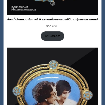
ล็อกเก็ตในหลวง รัชกาลที่ 9 และสมเด็จพระบรมราชินีนาถ รุ่นพระมหามณฑป
950
หยิบใส่ตะกร้า