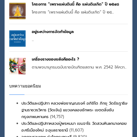
โครงการ “เพราะแผ่นดินนี้ คือ แผ่นดินเกิด” ปี ๒๕๔๘
โครงการ “เพราะแผ่นดินนี้ คือ แผ่นดินเกิด” ปี ๒๕...
อยู่ระหว่างการจัดทำข้อมูล
...
เครื่องรางของขลังคืออะไร ?
ตามพจนานุกรมฉบับราชบัณฑิตยสถาน พ.ศ. 2542 ให้ควา...
บทความยอดนิยม
ประวัติและปฏิปทา หลวงพ่อชาญณรงค์ อภิชิโต ภิกขุ วัดรัชฎาธิษ
ฐานราชวรวิหาร (วัดเงิน) แขวงคลองชักพระ เขตตลิ่งชัน
กรุงเทพมหานคร
(14,757)
ประวัติและปฏิปทาหลวงปู่พรหมมา เขมจาโร วัดสวนหินผานางคอย
อ.ศรีเมืองใหม่ จ.อุบลราชธานี
(11,607)
จตุคามรามเทพ รุ่นโคตรเศรษฐี
(9,820)