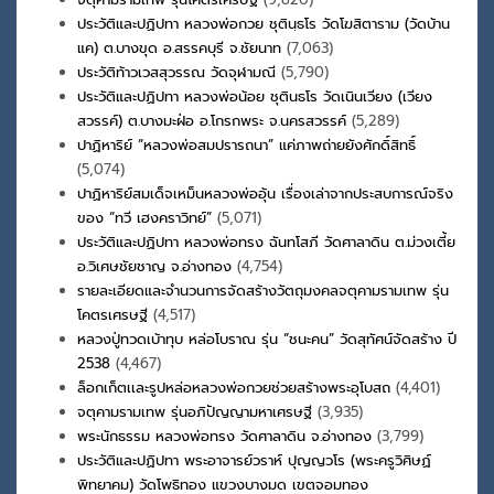
ประวัติและปฏิปทา หลวงพ่อกวย ชุตินฺธโร วัดโฆสิตาราม (วัดบ้าน
แค) ต.บางขุด อ.สรรคบุรี จ.ชัยนาท
(7,063)
ประวัติท้าวเวสสุวรรณ วัดจุฬามณี
(5,790)
ประวัติและปฏิปทา หลวงพ่อน้อย ชุตินธโร วัดเนินเวียง (เวียง
สวรรค์) ต.บางมะฝ่อ อ.โกรกพระ จ.นครสวรรค์
(5,289)
ปาฏิหาริย์ “หลวงพ่อสมปรารถนา” แค่ภาพถ่ายยังศักดิ์สิทธิ์
(5,074)
ปาฏิหาริย์สมเด็จเหม็นหลวงพ่ออุ้น เรื่องเล่าจากประสบการณ์จริง
ของ “ทวี เฮงคราวิทย์”
(5,071)
ประวัติและปฏิปทา หลวงพ่อทรง ฉันทโสภี วัดศาลาดิน ต.ม่วงเตี้ย
อ.วิเศษชัยชาญ จ.อ่างทอง
(4,754)
รายละเอียดและจำนวนการจัดสร้างวัตถุมงคลจตุคามรามเทพ รุ่น
โคตรเศรษฐี
(4,517)
หลวงปู่ทวดเบ้าทุบ หล่อโบราณ รุ่น “ชนะคน” วัดสุทัศน์จัดสร้าง ปี
2538
(4,467)
ล็อกเก็ตเเละรูปหล่อหลวงพ่อกวยช่วยสร้างพระอุโบสถ
(4,401)
จตุคามรามเทพ รุ่นอภิปัญญามหาเศรษฐี
(3,935)
พระนักธรรม หลวงพ่อทรง วัดศาลาดิน จ.อ่างทอง
(3,799)
ประวัติและปฏิปทา พระอาจารย์วราห์ ปุญญวโร (พระครูวิศิษฏ์
พิทยาคม) วัดโพธิทอง แขวงบางมด เขตจอมทอง