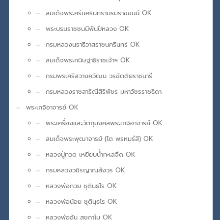
สมเด็จพระศรีนครินทราบรมราชชนนี OK
พระบรมราชชนนีพันปีหลวง OK
กรมหลวงนราธิวาสราชนครินทร์ OK
สมเด็จพระกนิษฐาธิราชเจ้าฯ OK
กรมพระศรีสวางควัฒน วรขัตติยราชนารี
กรมหลวงราชสาริณีสิริพัชร มหาวัชรราชธิดา
พระเกจิอาจารย์ OK
พระเครื่องและวัตถุมงคลพระเกจิอาจารย์ OK
สมเด็จพระพุฒาจารย์ (โต พฺรหฺมรํสี) OK
หลวงปู่ทวด เหยียบน้ำทะเลจืด OK
กรมหลวงวชิรญาณสังวร OK
หลวงพ่อกวย ชุตินฺธโร OK
หลวงพ่อน้อย ชุตินฺธโร OK
หลวงพ่ออุ้น สุขกาโม OK