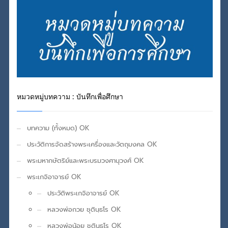
หมวดหมู่บทความ : บันทึกเพื่อศึกษา
บทความ (ทั้งหมด) OK
ประวัติการจัดสร้างพระเครื่องและวัตถุมงคล OK
พระมหากษัตริย์และพระบรมวงศานุวงศ์ OK
พระเกจิอาจารย์ OK
ประวัติพระเกจิอาจารย์ OK
หลวงพ่อกวย ชุตินฺธโร OK
หลวงพ่อน้อย ชุตินฺธโร OK