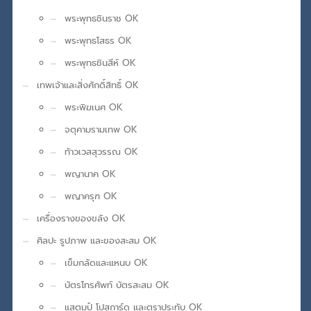
พระพุทธชินราช OK
พระพุทธโสธร OK
พระพุทธชินสีห์ OK
เทพเจ้าและสิ่งศักดิ์สิทธิ์ OK
พระพิฆเนศ OK
จตุคามรามเทพ OK
ท้าวเวสสุวรรณ OK
พญานาค OK
พญาครุฑ OK
เครื่องรางของขลัง OK
ศิลปะ รูปภาพ และของสะสม OK
เข็มกลัดและแหนบ OK
บัตรโทรศัพท์ บัตรสะสม OK
แสตมป์ โปสการ์ด และตราประทับ OK