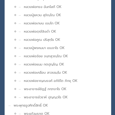
หลวงพ่อทรง ฉันทโสภี OK
หลวงปู่แหวน สุจิณฺโณ OK
หลวงพ่อเกษม เขมโก OK
หลวงพ่อฤาษีลิงดำ OK
หลวงพ่อคูณ ปริสุทฺโธ OK
หลวงปู่พรหมมา เขมจาโร OK
หลวงพ่อจ้อย จนฺทสุวณฺโณ OK
หลวงพ่อแนม กตปุญโญ OK
หลวงพ่อเคลือบ สาวรธมฺโม OK
หลวงพ่อชาญณรงค์ อภิชิโต ภิกขุ OK
พระอาจารย์อิฏฐ์ ภทฺทจาโร OK
พระอาจารย์วราห์ ปุญญวโร OK
พระพุทธรูปศักดิ์สิทธิ์ OK
พระแก้วมรกต OK