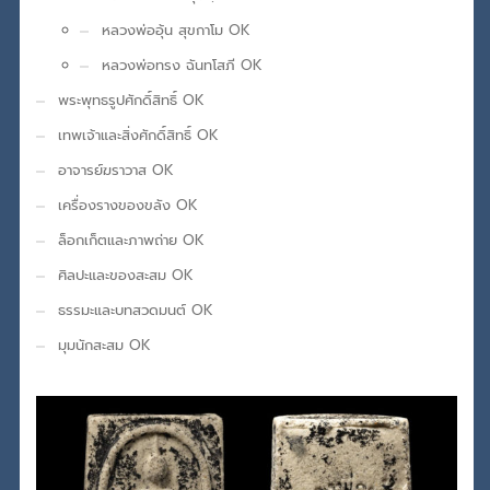
หลวงพ่ออุ้น สุขกาโม OK
หลวงพ่อทรง ฉันทโสภี OK
พระพุทธรูปศักดิ์สิทธิ์ OK
เทพเจ้าและสิ่งศักดิ์สิทธิ์ OK
อาจารย์ฆราวาส OK
เครื่องรางของขลัง OK
ล็อกเก็ตและภาพถ่าย OK
ศิลปะและของสะสม OK
ธรรมะและบทสวดมนต์ OK
มุมนักสะสม OK