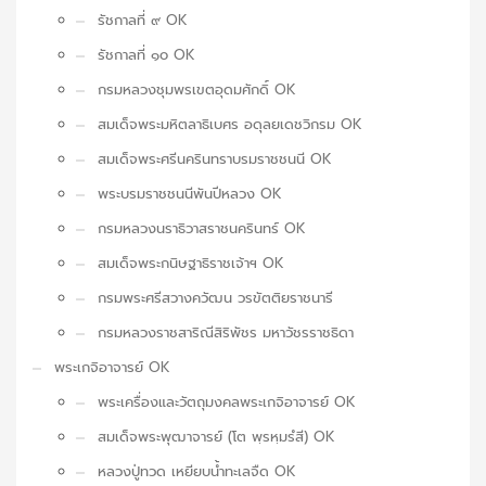
รัชกาลที่ ๙ OK
รัชกาลที่ ๑๐ OK
กรมหลวงชุมพรเขตอุดมศักดิ์ OK
สมเด็จพระมหิตลาธิเบศร อดุลยเดชวิกรม OK
สมเด็จพระศรีนครินทราบรมราชชนนี OK
พระบรมราชชนนีพันปีหลวง OK
กรมหลวงนราธิวาสราชนครินทร์ OK
สมเด็จพระกนิษฐาธิราชเจ้าฯ OK
กรมพระศรีสวางควัฒน วรขัตติยราชนารี
กรมหลวงราชสาริณีสิริพัชร มหาวัชรราชธิดา
พระเกจิอาจารย์ OK
พระเครื่องและวัตถุมงคลพระเกจิอาจารย์ OK
สมเด็จพระพุฒาจารย์ (โต พฺรหฺมรํสี) OK
หลวงปู่ทวด เหยียบน้ำทะเลจืด OK