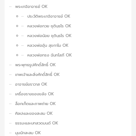
พระเกจิอาจารย์ OK
ประวัติพระเกจิอาจารย์ OK
หลวงพ่อกวย ชุตินฺธโร OK
หลวงพ่อน้อย ชุตินฺธโร OK
หลวงพ่ออุ้น สุขกาโม OK
หลวงพ่อทรง ฉันทโสภี OK
พระพุทธรูปศักดิ์สิทธิ์ OK
เทพเจ้าและสิ่งศักดิ์สิทธิ์ OK
อาจารย์ฆราวาส OK
เครื่องรางของขลัง OK
ล็อกเก็ตและภาพถ่าย OK
ศิลปะและของสะสม OK
ธรรมะและบทสวดมนต์ OK
มุมนักสะสม OK