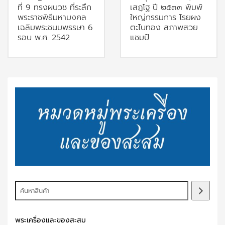
ที่ 9 ทรงผนวช ที่ระลึก
เสฏฺโฐ ปี ๒๕๓๓ พิมพ์
พระราชพิธีมหามงคล
ใหญ่กรรมการ โรยผง
เฉลิมพระชนมพรรษา 6
ตะไบทอง สภาพสวย
รอบ พ.ศ. 2542
แชมป์
พระเครื่องและของสะสม