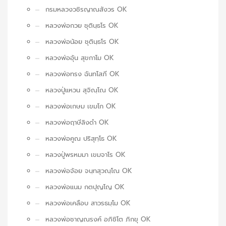
กรมหลวงวชิรญาณสังวร OK
หลวงพ่อกวย ชุตินฺธโร OK
หลวงพ่อน้อย ชุตินฺธโร OK
หลวงพ่ออุ้น สุขกาโม OK
หลวงพ่อทรง ฉันทโสภี OK
หลวงปู่แหวน สุจิณฺโณ OK
หลวงพ่อเกษม เขมโก OK
หลวงพ่อฤาษีลิงดำ OK
หลวงพ่อคูณ ปริสุทฺโธ OK
หลวงปู่พรหมมา เขมจาโร OK
หลวงพ่อจ้อย จนฺทสุวณฺโณ OK
หลวงพ่อแนม กตปุญโญ OK
หลวงพ่อเคลือบ สาวรธมฺโม OK
หลวงพ่อชาญณรงค์ อภิชิโต ภิกขุ OK