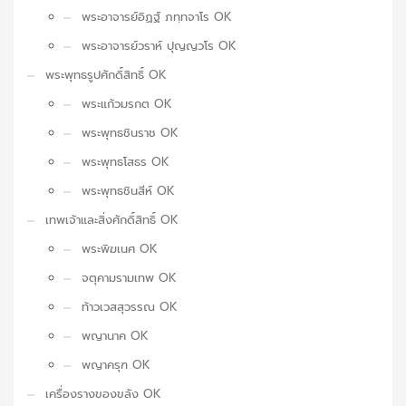
พระอาจารย์อิฏฐ์ ภทฺทจาโร OK
พระอาจารย์วราห์ ปุญญวโร OK
พระพุทธรูปศักดิ์สิทธิ์ OK
พระแก้วมรกต OK
พระพุทธชินราช OK
พระพุทธโสธร OK
พระพุทธชินสีห์ OK
เทพเจ้าและสิ่งศักดิ์สิทธิ์ OK
พระพิฆเนศ OK
จตุคามรามเทพ OK
ท้าวเวสสุวรรณ OK
พญานาค OK
พญาครุฑ OK
เครื่องรางของขลัง OK