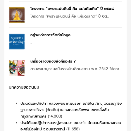
โครงการ “เพราะแผ่นดินนี้ คือ แผ่นดินเกิด” ปี ๒๕๔๘
โครงการ “เพราะแผ่นดินนี้ คือ แผ่นดินเกิด” ปี ๒๕...
อยู่ระหว่างการจัดทำข้อมูล
...
เครื่องรางของขลังคืออะไร ?
ตามพจนานุกรมฉบับราชบัณฑิตยสถาน พ.ศ. 2542 ให้ควา...
บทความยอดนิยม
ประวัติและปฏิปทา หลวงพ่อชาญณรงค์ อภิชิโต ภิกขุ วัดรัชฎาธิษ
ฐานราชวรวิหาร (วัดเงิน) แขวงคลองชักพระ เขตตลิ่งชัน
กรุงเทพมหานคร
(14,803)
ประวัติและปฏิปทาหลวงปู่พรหมมา เขมจาโร วัดสวนหินผานางคอย
อ.ศรีเมืองใหม่ จ.อุบลราชธานี
(11,658)