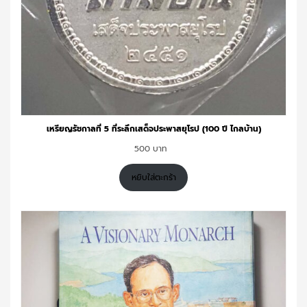
เหรียญรัชกาลที่ 5 ที่ระลึกเสด็จประพาสยุโรป (100 ปี ไกลบ้าน)
500
หยิบใส่ตะกร้า