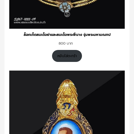
ล็อกเก็ตสมเด็จย่าและสมเด็จพระพี่นาง รุ่นพระมหามณฑป
800
หยิบใส่ตะกร้า