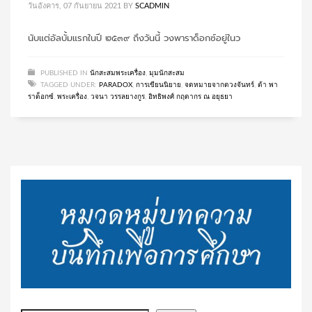
วันอังคาร, 07 กันยายน 2021
BY
SCADMIN
นับแต่อัลบั้มแรกในปี ๒๕๓๙ ถึงวันนี้ วงพาราด็อกซ์อยู่ในว
PUBLISHED IN
นักสะสมพระเครื่อง
,
มุมนักสะสม
TAGGED UNDER:
PARADOX
,
การเขียนนิยาย
,
จดหมายจากดวงจันทร์
,
ต้า พา
ราด็อกซ์
,
พระเครื่อง
,
วจนา วรรลยางกูร
,
อิทธิพงศ์ กฤดากร ณ อยุธยา