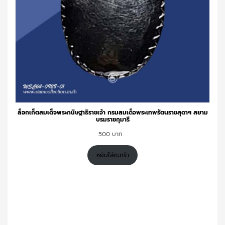
ล็อกเก็ตสมเด็จพระกนิษฐาธิราชเจ้า กรมสมเด็จพระเทพรัตนราชสุดาฯ สยาม
บรมราชกุมารี
500
หยิบใส่ตะกร้า