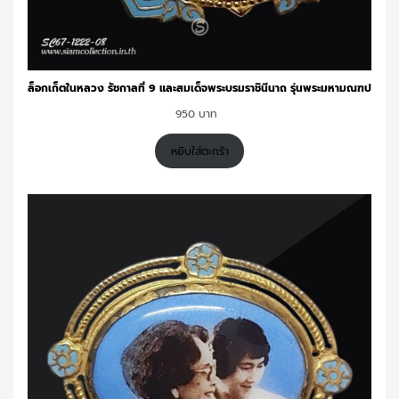
ล็อกเก็ตในหลวง รัชกาลที่ 9 และสมเด็จพระบรมราชินีนาถ รุ่นพระมหามณฑป
950
หยิบใส่ตะกร้า