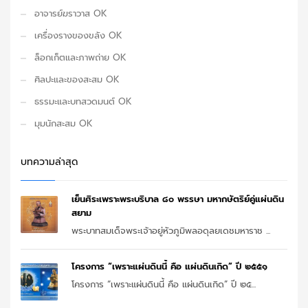
อาจารย์ฆราวาส OK
เครื่องรางของขลัง OK
ล็อกเก็ตและภาพถ่าย OK
ศิลปะและของสะสม OK
ธรรมะและบทสวดมนต์ OK
มุมนักสะสม OK
บทความล่าสุด
เย็นศิระเพราะพระบริบาล ๘๐ พรรษา มหากษัตริย์คู่แผ่นดิน
สยาม
พระบาทสมเด็จพระเจ้าอยู่หัวภูมิพลอดุลยเดชมหาราช ...
โครงการ “เพราะแผ่นดินนี้ คือ แผ่นดินเกิด” ปี ๒๕๕๑
โครงการ “เพราะแผ่นดินนี้ คือ แผ่นดินเกิด” ปี ๒๕...