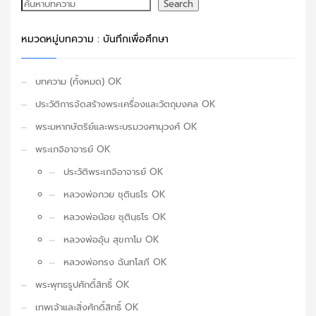
ค้นหา
Search
หมวดหมู่บทความ : บันทึกเพื่อศึกษา
บทความ (ทั้งหมด) OK
ประวัติการจัดสร้างพระเครื่องและวัตถุมงคล OK
พระมหากษัตริย์และพระบรมวงศานุวงศ์ OK
พระเกจิอาจารย์ OK
ประวัติพระเกจิอาจารย์ OK
หลวงพ่อกวย ชุตินฺธโร OK
หลวงพ่อน้อย ชุตินฺธโร OK
หลวงพ่ออุ้น สุขกาโม OK
หลวงพ่อทรง ฉันทโสภี OK
พระพุทธรูปศักดิ์สิทธิ์ OK
เทพเจ้าและสิ่งศักดิ์สิทธิ์ OK