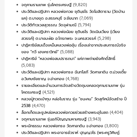
จตุคามรามเทพ รุ่นโคตรเศรษฐี
(9,820)
ประวัติและปฏิปทา หลวงพ่อกวย ชุตินฺธโร วัดโฆสิตาราม (วัดบ้าน
แค) ต.บางขุด อ.สรรคบุรี จ.ชัยนาท
(7,069)
ประวัติท้าวเวสสุวรรณ วัดจุฬามณี
(5,794)
ประวัติและปฏิปทา หลวงพ่อน้อย ชุตินธโร วัดเนินเวียง (เวียง
สวรรค์) ต.บางมะฝ่อ อ.โกรกพระ จ.นครสวรรค์
(5,298)
ปาฏิหาริย์สมเด็จเหม็นหลวงพ่ออุ้น เรื่องเล่าจากประสบการณ์จริง
ของ “ทวี เฮงคราวิทย์”
(5,088)
ปาฏิหาริย์ “หลวงพ่อสมปรารถนา” แค่ภาพถ่ายยังศักดิ์สิทธิ์
(5,083)
ประวัติและปฏิปทา หลวงพ่อทรง ฉันทโสภี วัดศาลาดิน ต.ม่วงเตี้ย
อ.วิเศษชัยชาญ จ.อ่างทอง
(4,768)
รายละเอียดและจำนวนการจัดสร้างวัตถุมงคลจตุคามรามเทพ รุ่น
โคตรเศรษฐี
(4,521)
หลวงปู่ทวดเบ้าทุบ หล่อโบราณ รุ่น “ชนะคน” วัดสุทัศน์จัดสร้าง ปี
2538
(4,470)
ล็อกเก็ตเเละรูปหล่อหลวงพ่อกวยช่วยสร้างพระอุโบสถ
(4,404)
จตุคามรามเทพ รุ่นอภิปัญญามหาเศรษฐี
(3,943)
พระนักธรรม หลวงพ่อทรง วัดศาลาดิน จ.อ่างทอง
(3,800)
ประวัติและปฏิปทา พระอาจารย์วราห์ ปุญญวโร (พระครูวิศิษฏ์