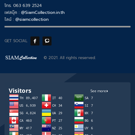
โทร. 063 639 2524
เฟสบุ๊ค :
@SiamCollection.in.th
ไลน์ :
@siamcollection
GET SOCIAL
© 2021. All rights reserved.