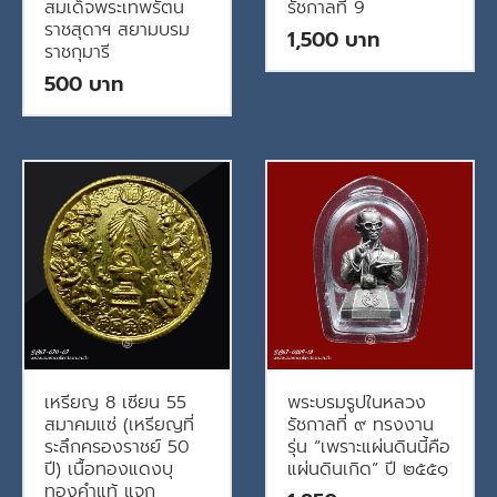
สมเด็จพระเทพรัตน
รัชกาลที่ 9
ราชสุดาฯ สยามบรม
1,500
ราชกุมารี
500
เหรียญ 8 เซียน 55
พระบรมรูปในหลวง
สมาคมแซ่ (เหรียญที่
รัชกาลที่ ๙ ทรงงาน
ระลึกครองราชย์ 50
รุ่น “เพราะแผ่นดินนี้คือ
ปี) เนื้อทองแดงบุ
แผ่นดินเกิด” ปี ๒๕๕๑
ทองคำแท้ แจก