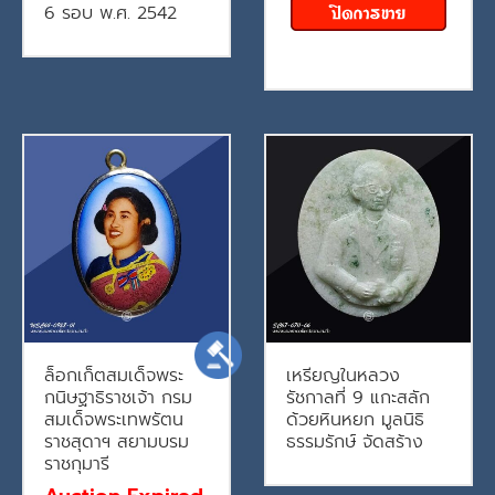
6 รอบ พ.ศ. 2542
ล็อกเก็ตสมเด็จพระ
เหรียญในหลวง
กนิษฐาธิราชเจ้า กรม
รัชกาลที่ 9 แกะสลัก
สมเด็จพระเทพรัตน
ด้วยหินหยก มูลนิธิ
ราชสุดาฯ สยามบรม
ธรรมรักษ์ จัดสร้าง
ราชกุมารี