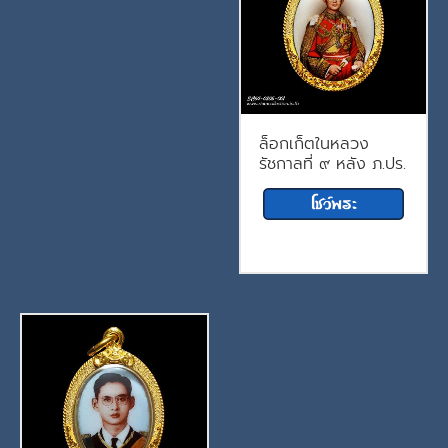
ล็อกเก็ตในหลวง
รัชกาลที่ ๙ หลัง ภ.ปร.