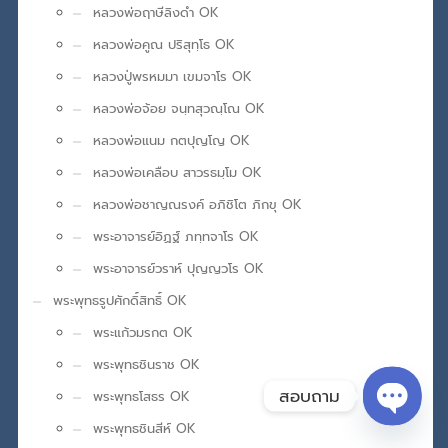
หลวงพ่อฤาษีลิงดำ OK
หลวงพ่อคูณ ปริสุทฺโธ OK
หลวงปู่พรหมมา เขมจาโร OK
หลวงพ่อจ้อย จนฺทสุวณฺโณ OK
หลวงพ่อแนม กตปุญโญ OK
หลวงพ่อเคลือบ สาวรธมฺโม OK
หลวงพ่อชาญณรงค์ อภิชิโต ภิกขุ OK
พระอาจารย์อิฏฐ์ ภทฺทจาโร OK
พระอาจารย์วราห์ ปุญญวโร OK
พระพุทธรูปศักดิ์สิทธิ์ OK
พระแก้วมรกต OK
พระพุทธชินราช OK
สอบถาม
พระพุทธโสธร OK
พระพุทธชินสีห์ OK
Open ch