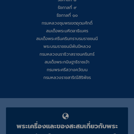
รัชกาลที่ ๙
รัชกาลที่ ๑๐
กรมหลวงชุมพรเขตอุดมศักดิ์
สมเด็จพระมหิตลาธิเบศร
สมเด็จพระศรีนครินทราบรมราชชนนี
พระบรมราชชนนีพันปีหลวง
กรมหลวงนราธิวาสราชนครินทร์
สมเด็จพระกนิษฐาธิราชเจ้า
กรมพระศรีสวางควัฒน
กรมหลวงราชสาริณีสิริพัชร
พระเครื่องและของสะสมเกี่ยวกับพระ