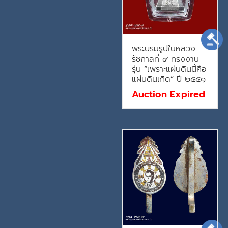
พระบรมรูปในหลวง
รัชกาลที่ ๙ ทรงงาน
รุ่น “เพราะแผ่นดินนี้คือ
แผ่นดินเกิด” ปี ๒๕๕๑
Auction Expired