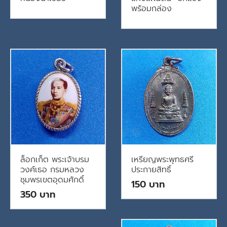
พร้อมกล่อง
ล็อกเก็ต พระเจ้าบรม
เหรียญพระพุทธศรี
วงศ์เธอ กรมหลวง
ประกายสิทธิ์
ชุมพรเขตอุดมศักดิ์
150
350