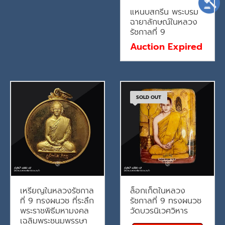
แหนบสกรีน พระบรม
ฉายาลักษณ์ในหลวง
รัชกาลที่ 9
Auction Expired
SOLD OUT
เหรียญในหลวงรัชกาล
ล็อกเก็ตในหลวง
ที่ 9 ทรงผนวช ที่ระลึก
รัชกาลที่ 9 ทรงผนวช
พระราชพิธีมหามงคล
วัดบวรนิเวศวิหาร
เฉลิมพระชนมพรรษา