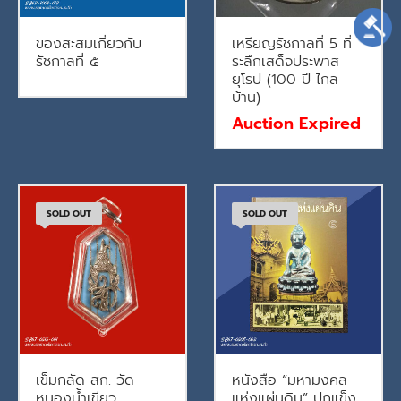
ของสะสมเกี่ยวกับ
เหรียญรัชกาลที่ 5 ที่
รัชกาลที่ ๕
ระลึกเสด็จประพาส
ยุโรป (100 ปี ไกล
บ้าน)
Auction Expired
SOLD OUT
SOLD OUT
เข็มกลัด สก. วัด
หนังสือ “มหามงคล
หนองน้ำเขียว
แห่งแผ่นดิน” ปกแข็ง