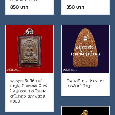
850
350
พระพุทธชินสีห์ ทนฺโต
รัชกาลที่ ๑ อยู่ระหว่าง
เสฏฺโฐ ปี ๒๕๓๓ พิมพ์
การจัดทำข้อมูล
ใหญ่กรรมการ โรยผง
ตะไบทอง สภาพสวย
แชมป์