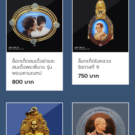
ล็อกเก็ตสมเด็จย่าและ
ล็อกเก็ตในหลวง
สมเด็จพระพี่นาง รุ่น
รัชกาลที่ 9
พระมหามณฑป
750
800