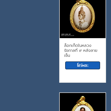
ล็อกเก็ตในหลวง
รัชกาลที่ ๙ หลังลาย
เซ็น