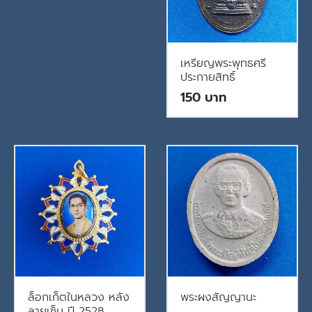
เหรียญพระพุทธศรี
ประกายสิทธิ์
150
ล็อกเก็ตในหลวง หลัง
พระผงสัญญานะ
ลายเซ็น ปี 2528