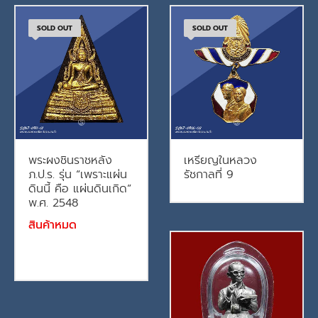
SOLD OUT
SOLD OUT
พระผงชินราชหลัง
เหรียญในหลวง
ภ.ป.ร. รุ่น “เพราะแผ่น
รัชกาลที่ 9
ดินนี้ คือ แผ่นดินเกิด”
พ.ศ. 2548
สินค้าหมด