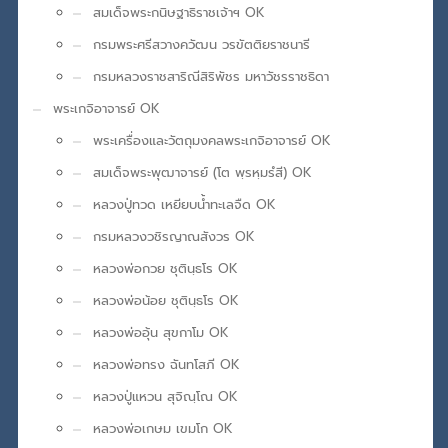
สมเด็จพระกนิษฐาธิราชเจ้าฯ OK
กรมพระศรีสวางควัฒน วรขัตติยราชนารี
กรมหลวงราชสาริณีสิริพัชร มหาวัชรราชธิดา
พระเกจิอาจารย์ OK
พระเครื่องและวัตถุมงคลพระเกจิอาจารย์ OK
สมเด็จพระพุฒาจารย์ (โต พฺรหฺมรํสี) OK
หลวงปู่ทวด เหยียบน้ำทะเลจืด OK
กรมหลวงวชิรญาณสังวร OK
หลวงพ่อกวย ชุตินฺธโร OK
หลวงพ่อน้อย ชุตินฺธโร OK
หลวงพ่ออุ้น สุขกาโม OK
หลวงพ่อทรง ฉันทโสภี OK
หลวงปู่แหวน สุจิณฺโณ OK
หลวงพ่อเกษม เขมโก OK