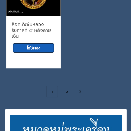
ล็อกเก็ตในหลวง
รัชกาลที่ ๙ หลังลาย
เซ็น
2
1