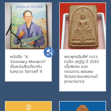
หนังสือ “A
พระพุทธชินสีห์ ภ.ป.ร.
Visionary Monarch”
ทนฺโต เสฏโฐ ปี 2533
เป็นหนังสือเกี่ยวกับ
เนื้อพิเศษ แจก
ในหลวง รัชกาลที่ 9
กรรมการ ผสมผง
จิตรลดาและพระทนต์
(หายากมาก)